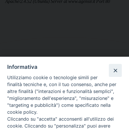
Informativa
DIOCESI SUBURBICARIA DI ALBANO
Utilizziamo cookie o tecnologie simili per
Contatti:
Tel.: 06.93268401 - Fax.: 06.9323844
finalità tecniche e, con il tuo consenso, anche per
E-mail:
curia@diocesidialbano.it
altre finalità ("interazioni e funzionalità semplici",
"miglioramento dell'esperienza", "misurazione" e
Orari:
dal Lunedì al Venerdì Ore: 9:00 - 13:00
"targeting e pubblicità") come specificato nella
cookie policy.
Orario ufficio Matrimoni:
Cliccando su "accetta" acconsenti all'utilizzo dei
Lunedì, Mercoledì e Venerdì, Ore 9:30 - 12:30
cookie. Cliccando su "personalizza" puoi avere