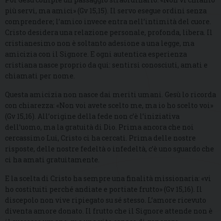
più servi, ma amici» (Gv 15,15). Il servo esegue ordini senza
comprendere; l’amico invece entra nell’intimità del cuore.
Cristo desidera una relazione personale, profonda, libera. Il
cristianesimo non è soltanto adesione a una legge, ma
amicizia con il Signore. E ogni autentica esperienza
cristiana nasce proprio da qui: sentirsi conosciuti, amati e
chiamati per nome.
Questa amicizia non nasce dai meriti umani. Gesù lo ricorda
con chiarezza: «Non voi avete scelto me, ma io ho scelto voi»
(Gv 15,16). All’origine della fede non c’è l’iniziativa
dell’uomo, ma la gratuità di Dio. Prima ancora che noi
cercassimo Lui, Cristo ci ha cercati. Prima delle nostre
risposte, delle nostre fedeltà o infedeltà, c’è uno sguardo che
ci ha amati gratuitamente.
E la scelta di Cristo ha sempre una finalità missionaria: «vi
ho costituiti perché andiate e portiate frutto» (Gv 15,16). Il
discepolo non vive ripiegato su sé stesso. L’amore ricevuto
diventa amore donato. Il frutto che il Signore attende non è