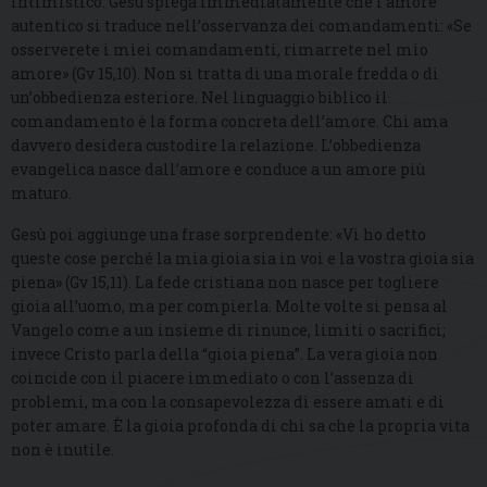
intimistico. Gesù spiega immediatamente che l’amore
autentico si traduce nell’osservanza dei comandamenti: «Se
osserverete i miei comandamenti, rimarrete nel mio
amore» (Gv 15,10). Non si tratta di una morale fredda o di
un’obbedienza esteriore. Nel linguaggio biblico il
comandamento è la forma concreta dell’amore. Chi ama
davvero desidera custodire la relazione. L’obbedienza
evangelica nasce dall’amore e conduce a un amore più
maturo.
Gesù poi aggiunge una frase sorprendente: «Vi ho detto
queste cose perché la mia gioia sia in voi e la vostra gioia sia
piena» (Gv 15,11). La fede cristiana non nasce per togliere
gioia all’uomo, ma per compierla. Molte volte si pensa al
Vangelo come a un insieme di rinunce, limiti o sacrifici;
invece Cristo parla della “gioia piena”. La vera gioia non
coincide con il piacere immediato o con l’assenza di
problemi, ma con la consapevolezza di essere amati e di
poter amare. È la gioia profonda di chi sa che la propria vita
non è inutile.