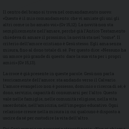
Il centro del brano si trova nel comandamento nuovo:
«Questo è il mio comandamento: che vi amiate gli uni gli
altri come io ho amato voi» (Gv 15,12). La novità non sta
semplicemente nell’amare, perché già l’Antico Testamento
chiedeva di amare il prossimo; la novità sta nel “come”. Il
criterio dell’amore cristiano è Gesù stesso. Egli ama senza
misura, fino al dono totale di sé. Per questo dice: «Nessuno ha
un amore più grande di questo: dare la sua vita per i propri
amici» (Gv 15,13).
La croce è già presente in queste parole. Gesù non parla
teoricamente dell’amore: sta andando verso il Calvario.
L’amore evangelico non è possesso, dominio o ricerca di sé; è
dono, servizio, capacità di consumarsi per l’altro. Questo
vale nelle famiglie, nelle comunità religiose, nella vita
sacerdotale, nell’amicizia, nell’impegno educativo. Ogni
relazione cresce nella misura in cui qualcuno è disposto a
uscire da sé per custodire la vita dell’altro.
Poi Gesù compie un passaggio straordinario: «Non vi chiamo