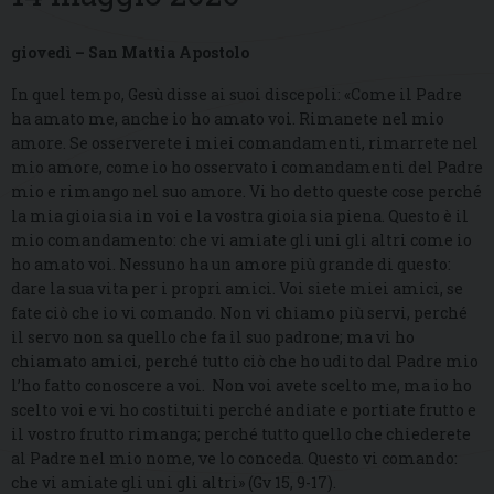
giovedì – San Mattia Apostolo
In quel tempo, Gesù disse ai suoi discepoli: «Come il Padre
ha amato me, anche io ho amato voi. Rimanete nel mio
amore. Se osserverete i miei comandamenti, rimarrete nel
mio amore, come io ho osservato i comandamenti del Padre
mio e rimango nel suo amore. Vi ho detto queste cose perché
la mia gioia sia in voi e la vostra gioia sia piena. Questo è il
mio comandamento: che vi amiate gli uni gli altri come io
ho amato voi. Nessuno ha un amore più grande di questo:
dare la sua vita per i propri amici. Voi siete miei amici, se
fate ciò che io vi comando. Non vi chiamo più servi, perché
il servo non sa quello che fa il suo padrone; ma vi ho
chiamato amici, perché tutto ciò che ho udito dal Padre mio
l’ho fatto conoscere a voi. Non voi avete scelto me, ma io ho
scelto voi e vi ho costituiti perché andiate e portiate frutto e
il vostro frutto rimanga; perché tutto quello che chiederete
al Padre nel mio nome, ve lo conceda. Questo vi comando:
che vi amiate gli uni gli altri» (Gv 15, 9-17).