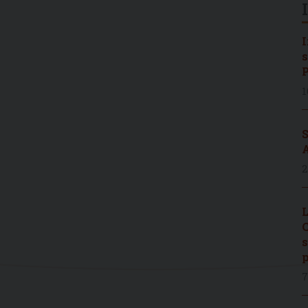
I
s
P
1
S
A
2
L
C
s
p
7