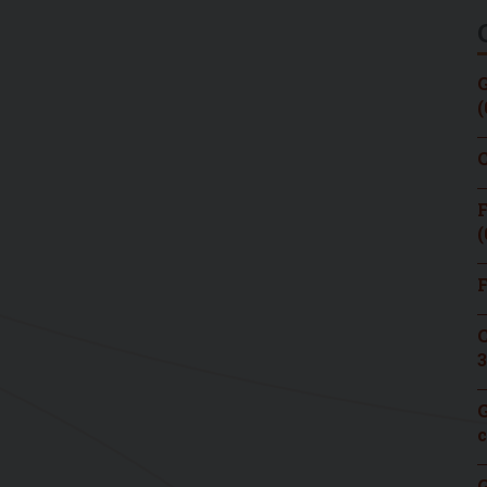
G
(
C
F
(
F
C
3
G
c
G