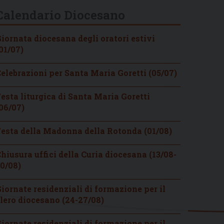
Calendario Diocesano
iornata diocesana degli oratori estivi
01/07)
elebrazioni per Santa Maria Goretti (05/07)
esta liturgica di Santa Maria Goretti
06/07)
esta della Madonna della Rotonda (01/08)
hiusura uffici della Curia diocesana (13/08-
0/08)
iornate residenziali di formazione per il
lero diocesano (24-27/08)
iornate residenziali di formazione per il