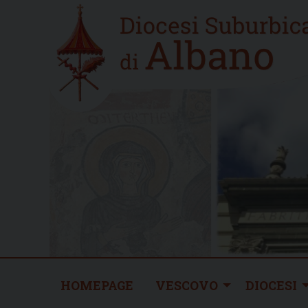
Skip
Home
to
new
content
HOMEPAGE
VESCOVO
DIOCESI