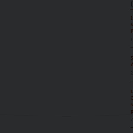
I
s
P
1
S
A
2
L
C
s
p
7