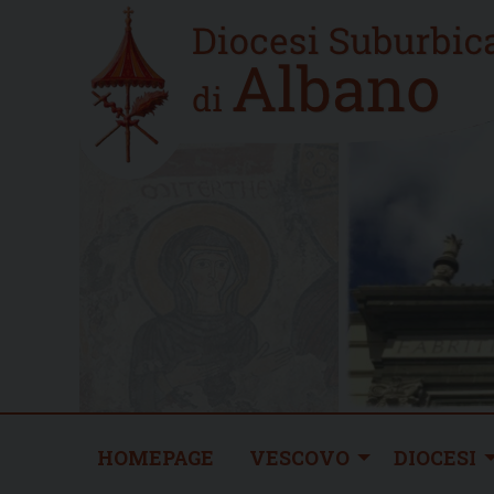
Skip
Home
to
new
content
HOMEPAGE
VESCOVO
DIOCESI