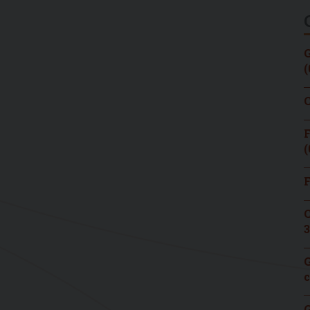
G
(
C
F
(
F
C
3
G
c
G