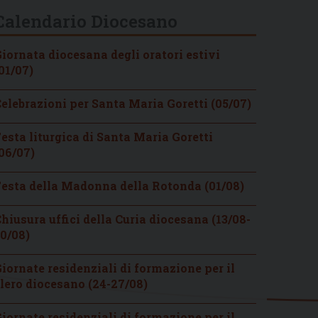
Calendario Diocesano
iornata diocesana degli oratori estivi
01/07)
elebrazioni per Santa Maria Goretti (05/07)
esta liturgica di Santa Maria Goretti
06/07)
esta della Madonna della Rotonda (01/08)
hiusura uffici della Curia diocesana (13/08-
0/08)
iornate residenziali di formazione per il
lero diocesano (24-27/08)
iornate residenziali di formazione per il