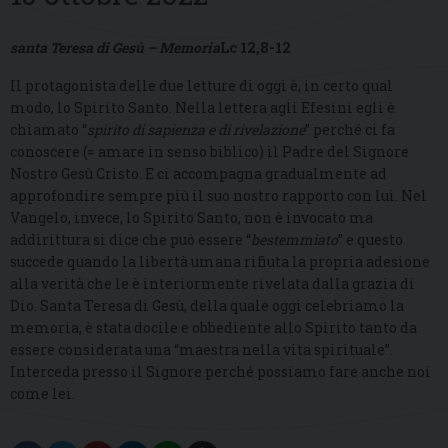
santa Teresa di Gesù – Memoria
Lc 12,8-12
Il protagonista delle due letture di oggi è, in certo qual
modo, lo Spirito Santo. Nella lettera agli Efesini egli è
chiamato “
spirito di sapienza e di rivelazione
” perché ci fa
conoscere (= amare in senso biblico) il Padre del Signore
Nostro Gesù Cristo. E ci accompagna gradualmente ad
approfondire sempre più il suo nostro rapporto con lui. Nel
Vangelo, invece, lo Spirito Santo, non è invocato ma
addirittura si dice che può essere “
bestemmiato
” e questo
succede quando la libertà umana rifiuta la propria adesione
alla verità che le è interiormente rivelata dalla grazia di
Dio. Santa Teresa di Gesù, della quale oggi celebriamo la
memoria, è stata docile e obbediente allo Spirito tanto da
essere considerata una “maestra nella vita spirituale”.
Interceda presso il Signore perché possiamo fare anche noi
come lei.