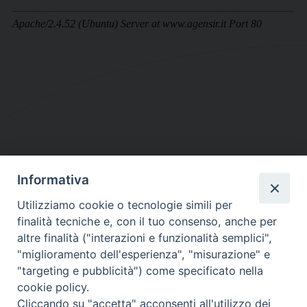
Informativa
DIOCESI SUBURBICARIA DI ALBANO
Utilizziamo cookie o tecnologie simili per
Contatti:
Tel.: 06.93268401 - Fax.: 06.9323844
finalità tecniche e, con il tuo consenso, anche per
E-mail:
curia@diocesidialbano.it
altre finalità ("interazioni e funzionalità semplici",
"miglioramento dell'esperienza", "misurazione" e
Orari:
dal Lunedì al Venerdì Ore: 9:00 - 13:00
"targeting e pubblicità") come specificato nella
cookie policy.
Orario ufficio Matrimoni:
Cliccando su "accetta" acconsenti all'utilizzo dei