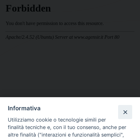
Informativa
DIOCESI SUBURBICARIA DI ALBANO
Utilizziamo cookie o tecnologie simili per
Contatti:
Tel.: 06.93268401 - Fax.: 06.9323844
finalità tecniche e, con il tuo consenso, anche per
E-mail:
curia@diocesidialbano.it
altre finalità ("interazioni e funzionalità semplici",