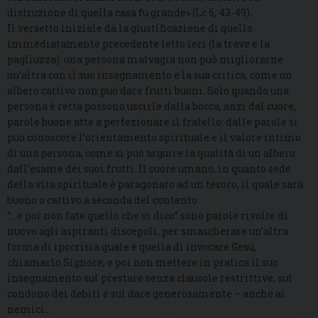
distruzione di quella casa fu grande» (Lc 6, 43-49).
Il versetto iniziale dà la giustificazione di quello
immediatamente precedente letto ieri (la trave e la
pagliuzza): una persona malvagia non può migliorarne
un’altra con il suo insegnamento e la sua critica, come un
albero cattivo non può dare frutti buoni. Solo quando una
persona è retta possono uscirle dalla bocca, anzi dal cuore,
parole buone atte a perfezionare il fratello: dalle parole si
può conoscere l’orientamento spirituale e il valore intimo
di una persona, come si può arguire la qualità di un albero
dall’esame dei suoi frutti. Il cuore umano, in quanto sede
della vita spirituale è paragonato ad un tesoro, il quale sarà
buono o cattivo a seconda del contento.
“…e poi non fate quello che vi dico” sono parole rivolte di
nuovo agli aspiranti discepoli, per smascherare un’altra
forma di ipocrisia quale è quella di invocare Gesù,
chiamarlo Signore, e poi non mettere in pratica il suo
insegnamento sul prestare senza clausole restrittive, sul
condono dei debiti e sul dare generosamente – anche ai
nemici…