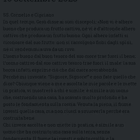
SS. Cornelio e Cipriano
In quel tempo, Gesù disse ai suoi discepoli: «Non vi è albero
buono che produca un frutto cattivo, né vi è d’altronde albero
cattivo che produca un frutto buono. Ogni albero infatti si
riconosce dal suo frutto: non si raccolgono fichi dagli spini,
né si vendemmia uva da un rovo.
L’uomo buono dal buon tesoro del suo cuore trae fuori il bene;
l’uomo cattivo dal suo cattivo tesoro trae fuori il male: la sua
bocca infatti esprime ciò che dal cuore sovrabbonda.
Perché mi invocate: “Signore, Signore!” e non fate quello che
dico? Chiunque viene a me e ascolta le mie parole e le mette
in pratica, vi mostrerò a chi è simile: è simile a un uomo
che, costruendo una casa, ha scavato molto profondo e ha
posto le fondamenta sulla roccia. Venuta la piena, il fiume
investì quella casa, ma non riuscì a smuoverla perché era
costruita bene.
Chi invece ascolta e non mette in pratica, è simile a un
uomo che ha costruito una casa sulla terra, senza
fondamenta. Il fiume la investì e subito crollò; e la