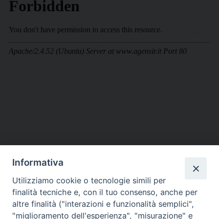
Informativa
DIOCESI SUBURBICARIA DI ALBANO
Utilizziamo cookie o tecnologie simili per
Contatti:
Tel.: 06.93268401 - Fax.: 06.9323844
finalità tecniche e, con il tuo consenso, anche per
E-mail:
curia@diocesidialbano.it
altre finalità ("interazioni e funzionalità semplici",
"miglioramento dell'esperienza", "misurazione" e