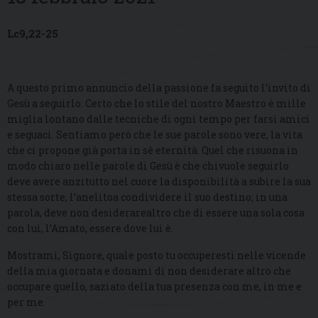
Lc9,22-25
A questo primo annuncio della passione fa seguito l’invito di
Gesù a seguirlo. Certo che lo stile del nostro Maestro è mille
miglia lontano dalle tecniche di ogni tempo per farsi amici
e seguaci. Sentiamo però che le sue parole sono vere, la vita
che ci propone già porta in sé eternità. Quel che risuona in
modo chiaro nelle parole di Gesù è che chivuole seguirlo
deve avere anzitutto nel cuore la disponibilità a subire la sua
stessa sorte, l’anelitoa condividere il suo destino; in una
parola, deve non desiderarealtro che di essere una sola cosa
con lui, l’Amato, essere dove lui è.
Mostrami, Signore, quale posto tu occuperesti nelle vicende
della mia giornata e donami di non desiderare altro che
occupare quello, saziato della tua presenza con me, in me e
per me.