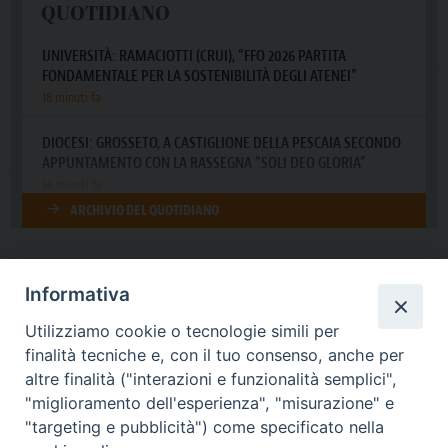
Informativa
DIOCESI SUBURBICARIA DI ALBANO
Utilizziamo cookie o tecnologie simili per
Contatti:
Tel.: 06.93268401 - Fax.: 06.9323844
finalità tecniche e, con il tuo consenso, anche per
E-mail:
curia@diocesidialbano.it
altre finalità ("interazioni e funzionalità semplici",
"miglioramento dell'esperienza", "misurazione" e
Orari:
dal Lunedì al Venerdì Ore: 9:00 - 13:00
"targeting e pubblicità") come specificato nella