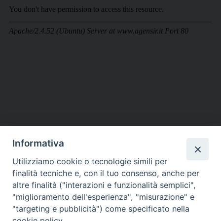
Informativa
DIOCESI SUBURBICARIA DI ALBANO
Utilizziamo cookie o tecnologie simili per
Contatti:
Tel.: 06.93268401 - Fax.: 06.9323844
finalità tecniche e, con il tuo consenso, anche per
E-mail:
curia@diocesidialbano.it
altre finalità ("interazioni e funzionalità semplici",
"miglioramento dell'esperienza", "misurazione" e
Orari:
dal Lunedì al Venerdì Ore: 9:00 - 13:00
"targeting e pubblicità") come specificato nella
cookie policy.