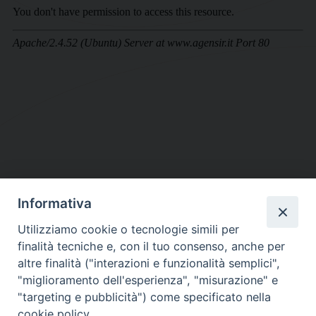
Informativa
DIOCESI SUBURBICARIA DI ALBANO
Utilizziamo cookie o tecnologie simili per
Contatti:
Tel.: 06.93268401 - Fax.: 06.9323844
finalità tecniche e, con il tuo consenso, anche per
E-mail:
curia@diocesidialbano.it
altre finalità ("interazioni e funzionalità semplici",
"miglioramento dell'esperienza", "misurazione" e
Orari:
dal Lunedì al Venerdì Ore: 9:00 - 13:00
"targeting e pubblicità") come specificato nella
cookie policy.