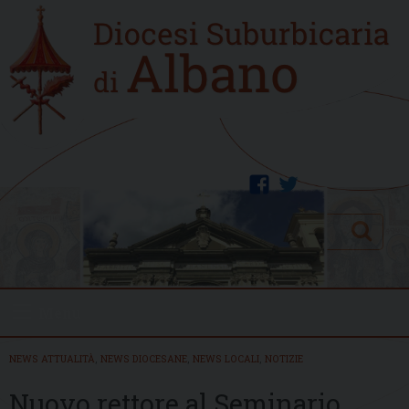
Skip
Home
to
new
content
facebook
twitter
Search
Menu
NEWS ATTUALITÀ
,
NEWS DIOCESANE
,
NEWS LOCALI
,
NOTIZIE
Nuovo rettore al Seminario