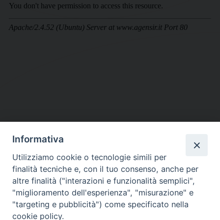
Informativa
DIOCESI SUBURBICARIA DI ALBANO
Utilizziamo cookie o tecnologie simili per
Contatti:
Tel.: 06.93268401 - Fax.: 06.9323844
finalità tecniche e, con il tuo consenso, anche per
E-mail:
curia@diocesidialbano.it
altre finalità ("interazioni e funzionalità semplici",
"miglioramento dell'esperienza", "misurazione" e
Orari:
dal Lunedì al Venerdì Ore: 9:00 - 13:00
"targeting e pubblicità") come specificato nella
cookie policy.