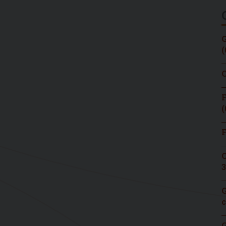
G
(
C
F
(
F
C
3
G
c
G