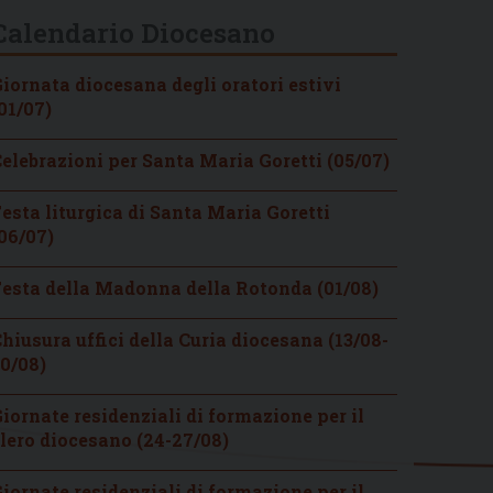
Calendario Diocesano
iornata diocesana degli oratori estivi
01/07)
elebrazioni per Santa Maria Goretti (05/07)
esta liturgica di Santa Maria Goretti
06/07)
esta della Madonna della Rotonda (01/08)
hiusura uffici della Curia diocesana (13/08-
0/08)
iornate residenziali di formazione per il
lero diocesano (24-27/08)
iornate residenziali di formazione per il