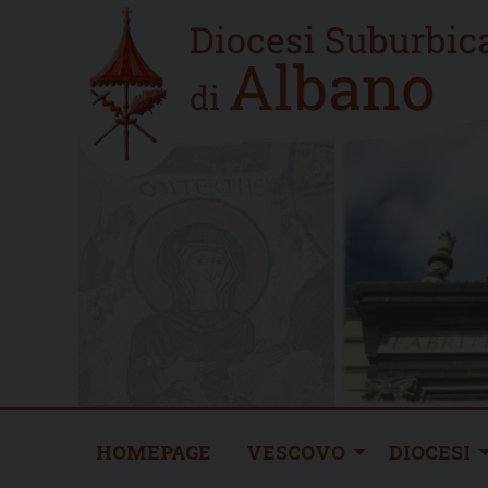
Skip
Home
to
new
content
HOMEPAGE
VESCOVO
DIOCESI