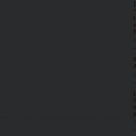
I
s
P
1
S
A
2
L
C
s
p
7