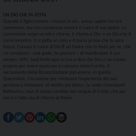
UN DIO CHE FA
FESTA
Quando il figlio minore
«ritornò in sé», aveva capito l’errore
commesso, ma non conosceva ancora il cuore di suo padre. La
conversione
esige un altro ritorno, il
ritorno a Dio
: a un Dio che ti
corre incontro, ti si getta al collo e ti bacia prima che tu apra
bocca. Conosci il cuore di Dio!È un Padre che fa festa per te, che
«si compiace
– cioè gode, ha piacere –
di manifestare il suo
amore»
(Mi). Sant’Ambrogio arriva a dire che Dio ci ha creato
proprio per avere qualcuno a cuiusare misericordia. Il
sacramento della Riconciliazione può essere, in questa
Quaresima, l’occasione per rinnovare l’esperienza del suo
perdono e indossare «il vestito più bello», la veste ricevutanel
Battesimo, resa di nuovo candida dal sangue di Cristo, che per
noi si è fatto via di ritorno al Padre.