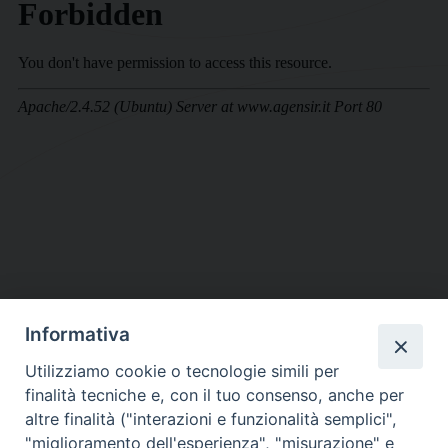
Informativa
DIOCESI SUBURBICARIA DI ALBANO
Utilizziamo cookie o tecnologie simili per
Contatti:
Tel.: 06.93268401 - Fax.: 06.9323844
finalità tecniche e, con il tuo consenso, anche per
E-mail:
curia@diocesidialbano.it
altre finalità ("interazioni e funzionalità semplici",
"miglioramento dell'esperienza", "misurazione" e