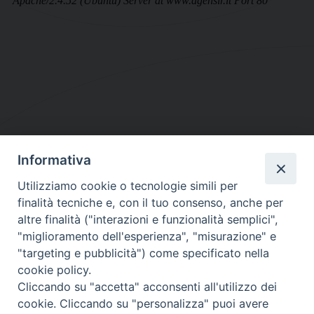
Informativa
DIOCESI SUBURBICARIA DI ALBANO
Utilizziamo cookie o tecnologie simili per
Contatti:
Tel.: 06.93268401 - Fax.: 06.9323844
finalità tecniche e, con il tuo consenso, anche per
E-mail:
curia@diocesidialbano.it
altre finalità ("interazioni e funzionalità semplici",
"miglioramento dell'esperienza", "misurazione" e
Orari:
dal Lunedì al Venerdì Ore: 9:00 - 13:00
"targeting e pubblicità") come specificato nella
cookie policy.
Orario ufficio Matrimoni:
Cliccando su "accetta" acconsenti all'utilizzo dei
Lunedì, Mercoledì e Venerdì, Ore 9:30 - 12:30
cookie. Cliccando su "personalizza" puoi avere