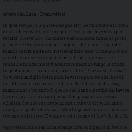
sabato San Luca – Evangelista
In quel tempo, il Signore designò altri settantadue e li inviò
a due a due davanti a sé in ogni città e luogo dove stava per
recarsi. Diceva loro: «La messe è abbondante, ma sono pochi
gli operai! Pregate dunque il signore della messe, perché
mandi operai nella sua messe! Andate: ecco, vi mando come
agnelli in mezzo a lupi; non portate borsa, né sacca, né
sandali e non fermatevi a salutare nessuno lungo la strada.
In qualunque casa entriate, prima dite: “Pace a questa casa!”.
Se vi sarà un figlio della pace, la vostra pace scenderà su di
lui, altrimenti ritornerà su di voi. Restate in quella casa,
mangiando e bevendo di quello che hanno, perché chi lavora
ha diritto alla sua ricompensa. Non passate da una casa
all’altra. Quando entrerete in una città e vi accoglieranno,
mangiate quello che vi sarà offerto, guarite i malati che vi si
trovano, e dite loro: “È vicino a voi il regno di Dio”» (Lc 10, 1-9).
Oggi celebriamo san Luca, evangelista, compagno di Paolo e