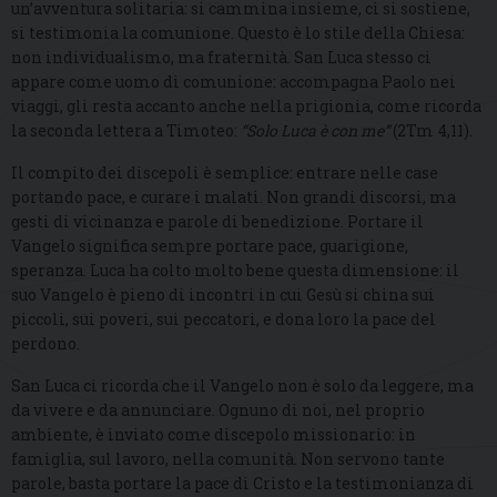
un’avventura solitaria: si cammina insieme, ci si sostiene,
si testimonia la comunione. Questo è lo stile della Chiesa:
non individualismo, ma fraternità. San Luca stesso ci
appare come uomo di comunione: accompagna Paolo nei
viaggi, gli resta accanto anche nella prigionia, come ricorda
la seconda lettera a Timoteo:
“Solo Luca è con me”
(2Tm 4,11).
Il compito dei discepoli è semplice: entrare nelle case
portando pace, e curare i malati. Non grandi discorsi, ma
gesti di vicinanza e parole di benedizione. Portare il
Vangelo significa sempre portare pace, guarigione,
speranza. Luca ha colto molto bene questa dimensione: il
suo Vangelo è pieno di incontri in cui Gesù si china sui
piccoli, sui poveri, sui peccatori, e dona loro la pace del
perdono.
San Luca ci ricorda che il Vangelo non è solo da leggere, ma
da vivere e da annunciare. Ognuno di noi, nel proprio
ambiente, è inviato come discepolo missionario: in
famiglia, sul lavoro, nella comunità. Non servono tante
parole, basta portare la pace di Cristo e la testimonianza di