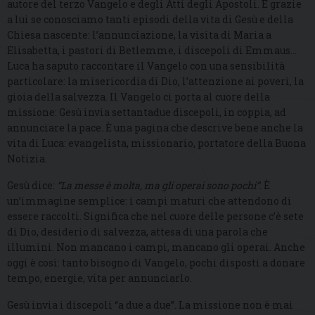
autore del terzo Vangelo e degli Atti degli Apostoli. È grazie
a lui se conosciamo tanti episodi della vita di Gesù e della
Chiesa nascente: l’annunciazione, la visita di Maria a
Elisabetta, i pastori di Betlemme, i discepoli di Emmaus…
Luca ha saputo raccontare il Vangelo con una sensibilità
particolare: la misericordia di Dio, l’attenzione ai poveri, la
gioia della salvezza. Il Vangelo ci porta al cuore della
missione: Gesù invia settantadue discepoli, in coppia, ad
annunciare la pace. È una pagina che descrive bene anche la
vita di Luca: evangelista, missionario, portatore della Buona
Notizia.
Gesù dice:
“La messe è molta, ma gli operai sono pochi”
. È
un’immagine semplice: i campi maturi che attendono di
essere raccolti. Significa che nel cuore delle persone c’è sete
di Dio, desiderio di salvezza, attesa di una parola che
illumini. Non mancano i campi, mancano gli operai. Anche
oggi è così: tanto bisogno di Vangelo, pochi disposti a donare
tempo, energie, vita per annunciarlo.
Gesù invia i discepoli “a due a due”. La missione non è mai