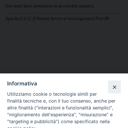
Informativa
DIOCESI SUBURBICARIA DI ALBANO
Utilizziamo cookie o tecnologie simili per
Contatti:
Tel.: 06.93268401 - Fax.: 06.9323844
finalità tecniche e, con il tuo consenso, anche per
E-mail:
curia@diocesidialbano.it
altre finalità ("interazioni e funzionalità semplici",
"miglioramento dell'esperienza", "misurazione" e
Orari:
dal Lunedì al Venerdì Ore: 9:00 - 13:00
"targeting e pubblicità") come specificato nella