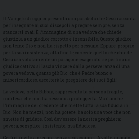
Il Vangelo di oggi ci presenta una parabola che Gesù racconta
per insegnare ai suoi discepoli a pregare sempre, senza
stancarsi mai. È l’immagine di una vedova che chiede
giustizia a un giudice corrotto e insensibile. Questo giudice
non teme Dio e non ha rispetto per nessuno. Eppure, proprio
per la sua insistenza, alla fine le concede quello che chiede.
Gesù usa volutamente un paragone esagerato: se perfino un
giudice cattivo si lascia vincere dalla perseveranza di una
povera vedova, quanto più Dio, che è Padre buono e
misericordioso, ascolterà le preghiere dei suoi figli!
La vedova, nella Bibbia, rappresenta la persona fragile,
indifesa, che non ha nessuno a proteggerla. Ma è anche
l’immagine del credente che mette tutta la sua fiducia in
Dio. Non ha mezzi, non ha potere, ha solo una voce che non
smette di gridare. Così dev’essere la nostra preghiera:
povera, semplice, insistente, ma fiduciosa.
Gesù ci invita a pregare senza scoraggiarci. A volte, quando