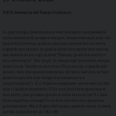
XXIX domenica del Tempo Ordinario
In quel tempo, Gesù diceva ai suoi discepoli una parabola
sulla necessità di pregare sempre, senza stancarsi mai: «In
una città viveva un giudice, che non temeva Dio né aveva
riguardo per alcuno. In quella città c’era anche una vedova,
che andava da lui e gli diceva: “Fammi giustizia contro il
mio avversario”. Per un po’ di tempo egli non volle; ma poi
disse tra sé: “Anche se non temo Dio e non ho riguardo per
alcuno, dato che questa vedova mi dà tanto fastidio, le farò
giustizia perché non venga continuamente a
importunarmi”». E il Signore soggiunse: «Ascoltate ciò che
dice il giudice disonesto. E Dio non farà forse giustizia ai
suoi eletti, che gridano giorno e notte verso di lui? Li farà
forse aspettare a lungo? Io vi dico che farà loro giustizia
prontamente. Ma il Figlio dell’uomo, quando verrà, troverà
la fede sulla terra?» (Lc 18, 1-18).