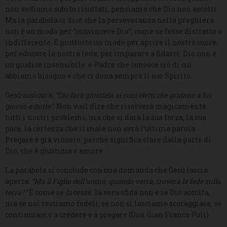
non vediamo subito risultati, pensiamo che Dio non ascolti.
Ma la parabola ci dice che la perseveranza nella preghiera
non è un modo per “convincere Dio”, come se fosse distratto o
indifferente. È piuttosto un modo per aprire il nostro cuore,
per educare la nostra fede, per imparare a fidarci. Dio non è
un giudice insensibile: è Padre che conosce ciò di cui
abbiamo bisogno e che ci dona sempre il suo Spirito.
Gesù assicura:
“Dio farà giustizia ai suoi eletti che gridano a lui
giorno e notte”
. Non vuol dire che risolverà magicamente
tutti i nostri problemi, ma che ci darà la sua forza, la sua
pace, la certezza che il male non avrà l’ultima parola.
Pregare è già vincere, perché significa stare dalla parte di
Dio, che è giustizia e amore.
La parabola si conclude con una domanda che Gesù lascia
aperta:
“Ma il Figlio dell’uomo, quando verrà, troverà la fede sulla
terra?”
È come se dicesse: la vera sfida non è se Dio ascolta,
ma se noi restiamo fedeli, se non ci lasciamo scoraggiare, se
continuiamo a credere e a pregare (Don Gian Franco Poli).