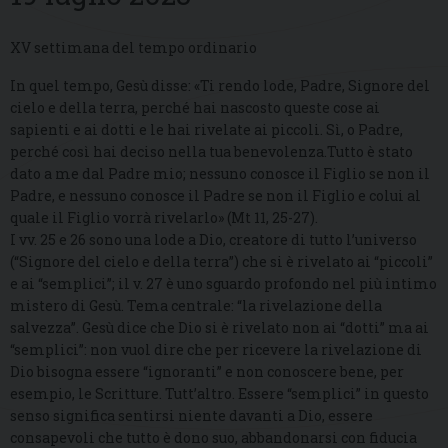
XV settimana del tempo ordinario
In quel tempo, Gesù disse: «Ti rendo lode, Padre, Signore del
cielo e della terra, perché hai nascosto queste cose ai
sapienti e ai dotti e le hai rivelate ai piccoli. Sì, o Padre,
perché così hai deciso nella tua benevolenza.Tutto è stato
dato a me dal Padre mio; nessuno conosce il Figlio se non il
Padre, e nessuno conosce il Padre se non il Figlio e colui al
quale il Figlio vorrà rivelarlo» (Mt 11, 25-27).
I vv. 25 e 26 sono una lode a Dio, creatore di tutto l’universo
(“Signore del cielo e della terra”) che si è rivelato ai “piccoli”
e ai “semplici”; il v. 27 è uno sguardo profondo nel più intimo
mistero di Gesù. Tema centrale: “la rivelazione della
salvezza”. Gesù dice che Dio si è rivelato non ai “dotti” ma ai
“semplici”: non vuol dire che per ricevere la rivelazione di
Dio bisogna essere “ignoranti” e non conoscere bene, per
esempio, le Scritture. Tutt’altro. Essere “semplici” in questo
senso significa sentirsi niente davanti a Dio, essere
consapevoli che tutto è dono suo, abbandonarsi con fiducia