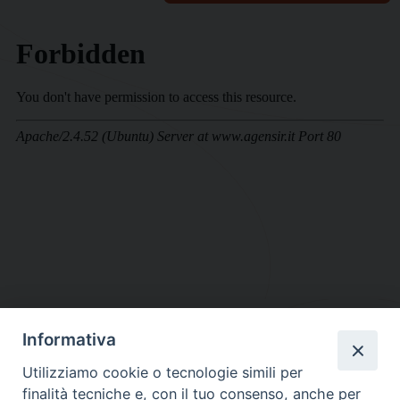
Informativa
DIOCESI SUBURBICARIA DI ALBANO
Utilizziamo cookie o tecnologie simili per
Contatti:
Tel.: 06.93268401 - Fax.: 06.9323844
finalità tecniche e, con il tuo consenso, anche per