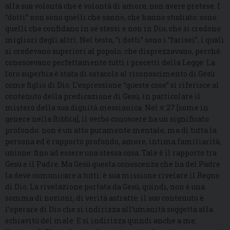
alla sua volontà che è volontà di amore, non avere pretese. I
“dotti” non sono quelli che sanno, che hanno studiato: sono
quelli che confidano in sé stessi e non in Dio, che si credono
migliori degli altri. Nel testo, “i dotti” sono i “farisei”, i quali
si credevano superiori al popolo, che disprezzavano, perché
conoscevano perfettamente tutti i precetti della Legge. La
loro superbia è stata di ostacolo al riconoscimento di Gesù
come figlio di Dio. L’espressione “queste cose” si riferisce al
contenuto della predicazione di Gesù, in particolare il
mistero della sua dignità messianica. Nel v. 27 [come in
genere nella Bibbia], il verbo conoscere ha un significato
profondo: non è un atto puramente mentale, ma di tutta la
persona ed è rapporto profondo, amore, intima familiarità,
unione: fino ad essere una stessa cosa. Tale è il rapporto tra
Gesù e il Padre. Ma Gesù questa conoscenza che ha del Padre
la deve comunicare a tutti: è sua missione rivelare il Regno
di Dio. La rivelazione portata da Gesù, quindi, non è una
somma di nozioni, di verità astratte: il suo contenuto è
l’operare di Dio che si indirizza all’umanità soggetta alla
schiavitù del male. E si indirizza quindi anche a me: