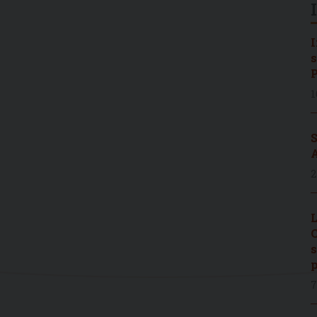
I
s
P
1
S
A
2
L
C
s
p
7