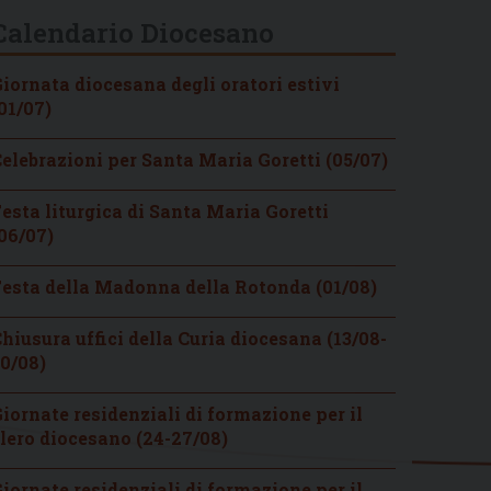
Calendario Diocesano
iornata diocesana degli oratori estivi
01/07)
elebrazioni per Santa Maria Goretti (05/07)
esta liturgica di Santa Maria Goretti
06/07)
esta della Madonna della Rotonda (01/08)
hiusura uffici della Curia diocesana (13/08-
0/08)
iornate residenziali di formazione per il
lero diocesano (24-27/08)
iornate residenziali di formazione per il