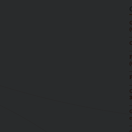
G
(
C
F
(
F
C
3
G
c
G