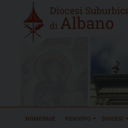
Skip
Home
to
new
content
HOMEPAGE
VESCOVO
DIOCESI