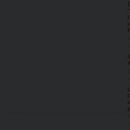
I
s
P
1
S
A
2
L
C
s
p
7