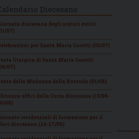
Calendario Diocesano
iornata diocesana degli oratori estivi
01/07)
elebrazioni per Santa Maria Goretti (05/07)
esta liturgica di Santa Maria Goretti
06/07)
esta della Madonna della Rotonda (01/08)
hiusura uffici della Curia diocesana (13/08-
0/08)
iornate residenziali di formazione per il
lero diocesano (24-27/08)
iornate residenziali di formazione per il