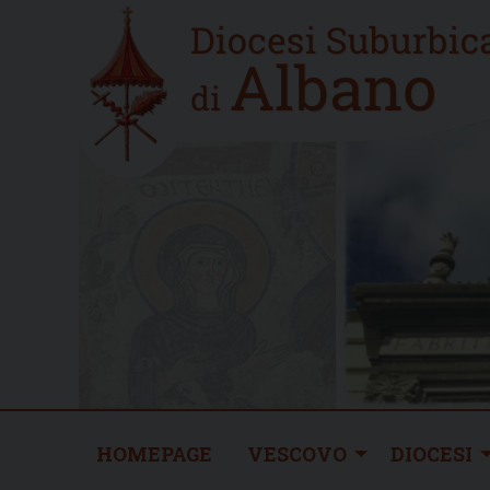
Skip
Home
to
new
content
HOMEPAGE
VESCOVO
DIOCESI