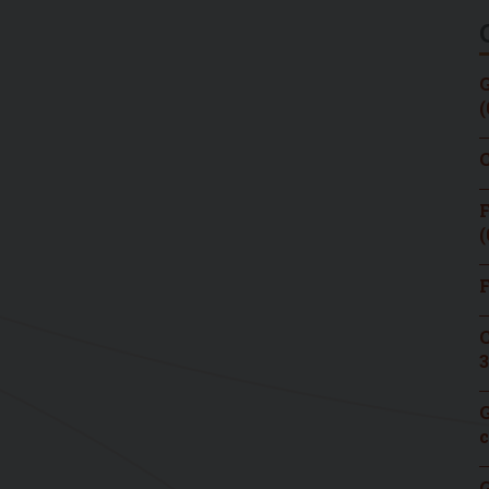
G
(
C
F
(
F
C
3
G
c
G