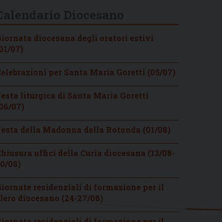
Calendario Diocesano
iornata diocesana degli oratori estivi
01/07)
elebrazioni per Santa Maria Goretti (05/07)
esta liturgica di Santa Maria Goretti
06/07)
esta della Madonna della Rotonda (01/08)
hiusura uffici della Curia diocesana (13/08-
0/08)
iornate residenziali di formazione per il
lero diocesano (24-27/08)
iornate residenziali di formazione per il