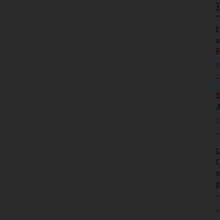
I
s
P
1
S
A
2
L
C
s
p
7