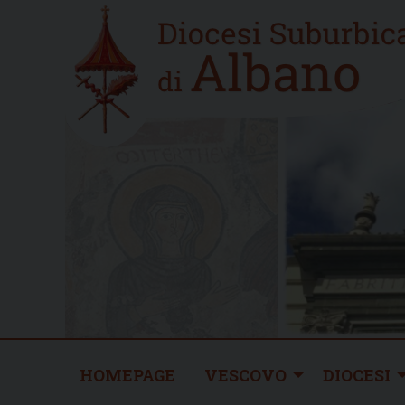
Skip
Home
to
new
content
HOMEPAGE
VESCOVO
DIOCESI