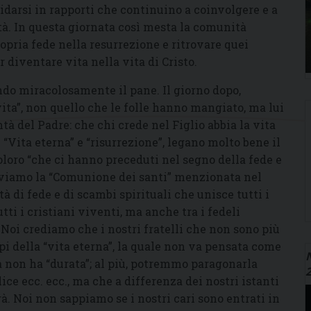
idarsi in rapporti che continuino a coinvolgere e a
tà. In questa giornata così mesta la comunità
ropria fede nella resurrezione e ritrovare quei
diventare vita nella vita di Cristo.
do miracolosamente il pane. Il giorno dopo,
vita”, non quello che le folle hanno mangiato, ma lui
à del Padre: che chi crede nel Figlio abbia la vita
 “Vita eterna” e “risurrezione”, legano molto bene il
loro “che ci hanno preceduti nel segno della fede e
viviamo la “Comunione dei santi” menzionata nel
tà di fede e di scambi spirituali che unisce tutti i
tutti i cristiani viventi, ma anche tra i fedeli
 Noi crediamo che i nostri fratelli che non sono più
pi della “vita eterna”, la quale non va pensata come
N
a non ha “durata”; al più, potremmo paragonarla
lice ecc. ecc., ma che a differenza dei nostri istanti
à. Noi non sappiamo se i nostri cari sono entrati in