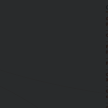
G
(
C
F
(
F
C
3
G
c
G