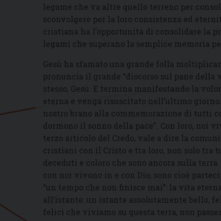
legame che va altre quello terreno per consol
sconvolgere per la loro consistenza ed eterni
cristiana ha l’opportunità di consolidare la p
legami che superano la semplice memoria per 
Gesù ha sfamato una grande folla moltiplican
pronuncia il grande “discorso sul pane della 
stesso, Gesù. E termina manifestando la volont
eterna e venga risuscitato nell’ultimo giorno.
nostro brano alla commemorazione di tutti co
dormono il sonno della pace”. Con loro, noi 
terzo articolo del Credo, vale a dire la comuni
cristiani con il Cristo e tra loro, non solo tra 
deceduti e coloro che sono ancora sulla terra.
con noi vivono in e con Dio, sono cioè parteci
“un tempo che non finisce mai”: la vita etern
all’istante: un istante assolutamente bello, fe
felici che viviamo su questa terra, non passer