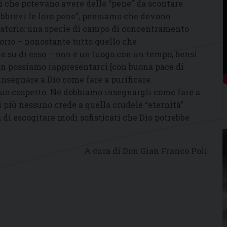
lli che potevano avere delle “pene” da scontare
abbrevi le loro pene”; pensiamo che devono
rgatorio: una specie di campo di concentramento
torio – nonostante tutto quello che
e su di esso – non è un luogo con un tempo, bensì
non possiamo rappresentarci [con buona pace di
insegnare a Dio come fare a purificare
suo cospetto. Né dobbiamo insegnargli come fare a
 più nessuno crede a quella crudele “eternità”
di escogitare modi sofisticati che Dio potrebbe
A cura di Don Gian Franco Poli