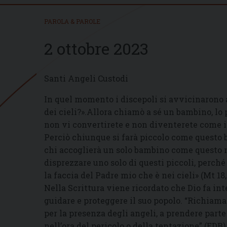
PAROLA & PAROLE
2 ottobre 2023
Santi Angeli Custodi
In quel momento i discepoli si avvicinarono 
dei cieli?».Allora chiamò a sé un bambino, lo p
non vi convertirete e non diventerete come i 
Perciò chiunque si farà piccolo come questo ba
chi accoglierà un solo bambino come questo 
disprezzare uno solo di questi piccoli, perché
la faccia del Padre mio che è nei cieli» (Mt 18, 
Nella Scrittura viene ricordato che Dio fa int
guidare e proteggere il suo popolo. “Richiaman
per la presenza degli angeli, a prendere parte 
nell’ora del pericolo o della tentazione” (EDB).