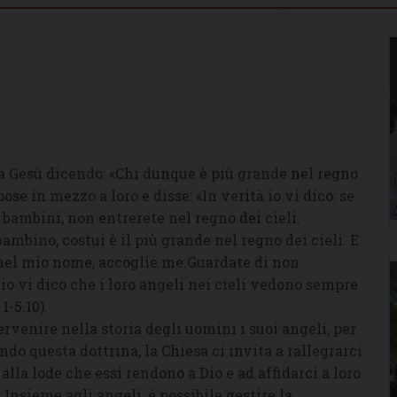
a Gesù dicendo: «Chi dunque è più grande nel regno
ose in mezzo a loro e disse: «In verità io vi dico: se
bambini, non entrerete nel regno dei cieli.
mbino, costui è il più grande nel regno dei cieli. E
nel mio nome, accoglie me.Guardate di non
 io vi dico che i loro angeli nei cieli vedono sempre
1-5.10).
ervenire nella storia degli uomini i suoi angeli, per
do questa dottrina, la Chiesa ci invita a rallegrarci
alla lode che essi rendono a Dio e ad affidarci a loro
 Insieme agli angeli, è possibile gestire la