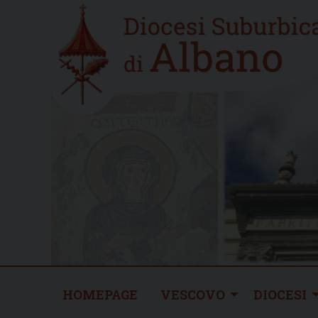
Skip
Home
to
new
content
HOMEPAGE
VESCOVO
DIOCESI