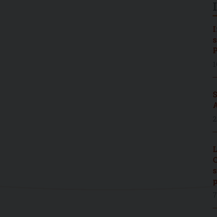
I
s
P
1
S
A
2
L
C
s
p
7