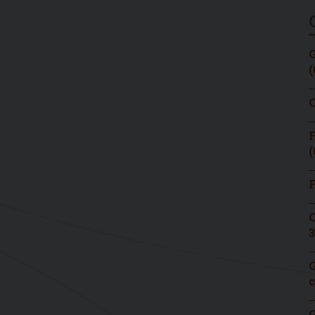
G
(
C
F
(
F
C
3
G
c
G