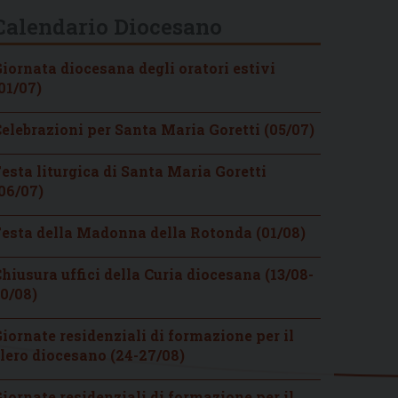
Calendario Diocesano
iornata diocesana degli oratori estivi
01/07)
elebrazioni per Santa Maria Goretti (05/07)
esta liturgica di Santa Maria Goretti
06/07)
esta della Madonna della Rotonda (01/08)
hiusura uffici della Curia diocesana (13/08-
0/08)
iornate residenziali di formazione per il
lero diocesano (24-27/08)
iornate residenziali di formazione per il