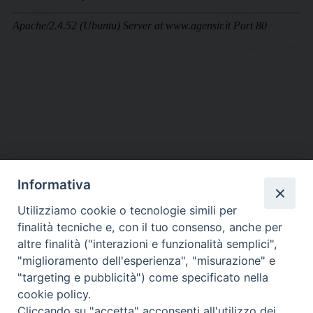
Informativa
DIOCESI SUBURBICARIA DI ALBANO
Utilizziamo cookie o tecnologie simili per
Contatti:
Tel.: 06.93268401 - Fax.: 06.9323844
finalità tecniche e, con il tuo consenso, anche per
E-mail:
curia@diocesidialbano.it
altre finalità ("interazioni e funzionalità semplici",
"miglioramento dell'esperienza", "misurazione" e
Orari:
dal Lunedì al Venerdì Ore: 9:00 - 13:00
"targeting e pubblicità") come specificato nella
cookie policy.
Orario ufficio Matrimoni:
Cliccando su "accetta" acconsenti all'utilizzo dei