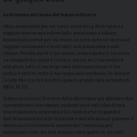
undicesima settimana del tempo ordinario
«Non accumulate per voi tesori sulla terra, dove tarma e
ruggine consumano e dove ladri scassìnano e rubano;
accumulate invece per voi tesori in cielo, dove né tarma né
ruggine consumano e dove ladri non scassìnano e non
rubano. Perché, dov’è il tuo tesoro, là sarà anche il tuo cuore.
La lampada del corpo è l’occhio; perciò, se il tuo occhio è
semplice, tutto il tuo corpo sarà luminoso; ma se il tuo
occhio è cattivo, tutto il tuo corpo sarà tenebroso. Se dunque
la luce che è in te è tenebra, quanto grande sarà la tenebra!»
(Mt 6, 19-23).
Siamo ancora nel Discorso della Montagna: qui abbiamo due
insegnamenti eterogenei, unificati però dall’idea di una
vita totalmente orientata a Dio. Gesù mette in guardia
dall’attaccamento alle ricchezze e dalla brama di possesso e
denuncia la stoltezza di consumare l’esistenza per
accumulare cose che non possono dare quello di cui tutti