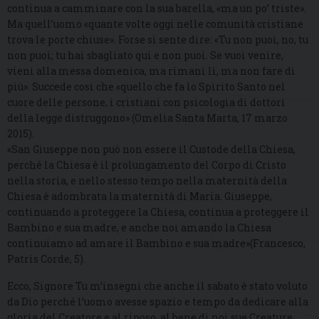
continua a camminare con la sua barella, «ma un po’ triste».
Ma quell’uomo «quante volte oggi nelle comunità cristiane
trova le porte chiuse». Forse si sente dire: «Tu non puoi, no, tu
non puoi; tu hai sbagliato qui e non puoi. Se vuoi venire,
vieni alla messa domenica, ma rimani lì, ma non fare di
più». Succede così che «quello che fa lo Spirito Santo nel
cuore delle persone, i cristiani con psicologia di dottori
della legge distruggono» (Omelia Santa Marta, 17 marzo
2015).
«San Giuseppe non può non essere il Custode della Chiesa,
perché la Chiesa è il prolungamento del Corpo di Cristo
nella storia, e nello stesso tempo nella maternità della
Chiesa è adombrata la maternità di Maria. Giuseppe,
continuando a proteggere la Chiesa, continua a proteggere il
Bambino e sua madre, e anche noi amando la Chiesa
continuiamo ad amare il Bambino e sua madre»(Francesco,
Patris Corde, 5).
Ecco, Signore Tu m’insegni che anche il sabato è stato voluto
da Dio perché l’uomo avesse spazio e tempo da dedicare alla
gloria del Creatore e al riposo, al bene di noi sue Creature.