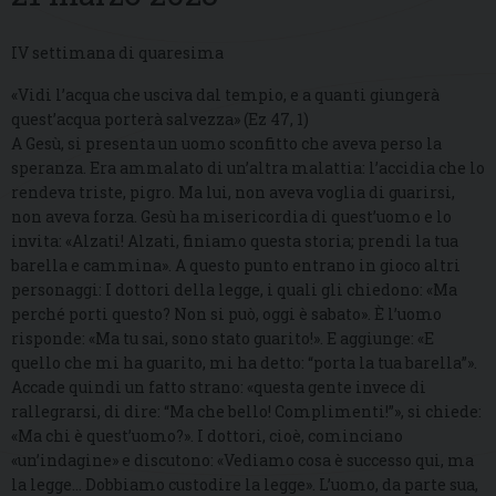
IV settimana di quaresima
«Vidi l’acqua che usciva dal tempio, e a quanti giungerà
quest’acqua porterà salvezza» (Ez 47, 1)
A Gesù, si presenta un uomo sconfitto che aveva perso la
speranza. Era ammalato di un’altra malattia: l’accidia che lo
rendeva triste, pigro. Ma lui, non aveva voglia di guarirsi,
non aveva forza. Gesù ha misericordia di quest’uomo e lo
invita: «Alzati! Alzati, finiamo questa storia; prendi la tua
barella e cammina». A questo punto entrano in gioco altri
personaggi: I dottori della legge, i quali gli chiedono: «Ma
perché porti questo? Non si può, oggi è sabato». È l’uomo
risponde: «Ma tu sai, sono stato guarito!». E aggiunge: «E
quello che mi ha guarito, mi ha detto: “porta la tua barella”».
Accade quindi un fatto strano: «questa gente invece di
rallegrarsi, di dire: “Ma che bello! Complimenti!”», si chiede:
«Ma chi è quest’uomo?». I dottori, cioè, cominciano
«un’indagine» e discutono: «Vediamo cosa è successo qui, ma
la legge… Dobbiamo custodire la legge». L’uomo, da parte sua,