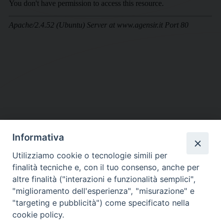
Informativa
DIOCESI SUBURBICARIA DI ALBANO
Utilizziamo cookie o tecnologie simili per
Contatti:
Tel.: 06.93268401 - Fax.: 06.9323844
finalità tecniche e, con il tuo consenso, anche per
E-mail:
curia@diocesidialbano.it
altre finalità ("interazioni e funzionalità semplici",
"miglioramento dell'esperienza", "misurazione" e
Orari:
dal Lunedì al Venerdì Ore: 9:00 - 13:00
"targeting e pubblicità") come specificato nella
cookie policy.
Orario ufficio Matrimoni: