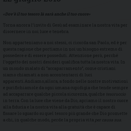
«Dov’è il tuo tesoro là sarà anche il tuo cuore»
Torna ancora l’invito di Gesù ad esaminare la nostra vita per
discernere in noi luce e tenebra.
Non apparteniamo a noi stessi, ci ricorda san Paolo, ed è per
questa ragione che portiamo in noi un bisogno estremo di
possedere e di essere posseduti. Attenzione però, perché
l’oggetto dei nostri desideri qualifica tutta la nostra vita. In
un mondo malato di “accaparramento”, come cristiani
siamo chiamati a non accontentarci di luci
apparenti.Andiamo,allora, a fondo nelle nostre motivazioni
e purifichiamole da ogni umana cupidigia che tende sempre
ad accaparrare qualche piccola sicurezza, qualche
tesoruccio
in terra. Con la luce che viene da Dio, apriamo il nostro cuore
alla fiducia e la nostra vita alla gratuità che è capace di
fissare lo sguardo su quel tesoro più grande che Dio promette
a chi, in qualche modo, perde la propria vita
per causa sua
.