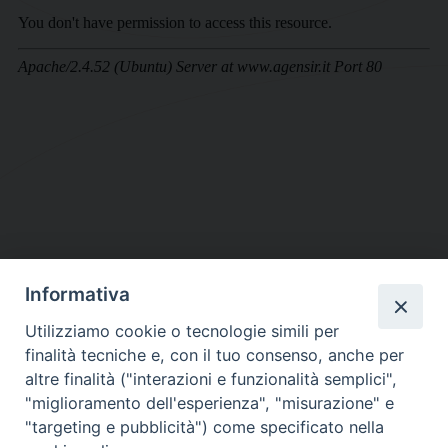
Informativa
DIOCESI SUBURBICARIA DI ALBANO
Utilizziamo cookie o tecnologie simili per
Contatti:
Tel.: 06.93268401 - Fax.: 06.9323844
finalità tecniche e, con il tuo consenso, anche per
E-mail:
curia@diocesidialbano.it
altre finalità ("interazioni e funzionalità semplici",
"miglioramento dell'esperienza", "misurazione" e
Orari:
dal Lunedì al Venerdì Ore: 9:00 - 13:00
"targeting e pubblicità") come specificato nella