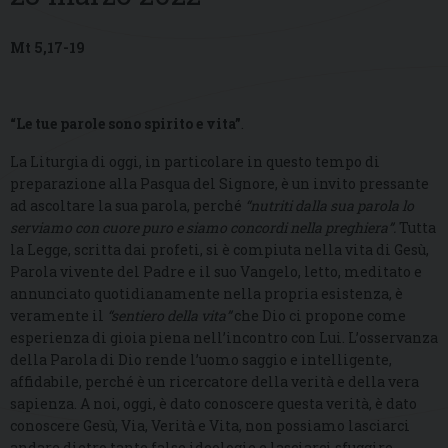
Mt 5,17-19
“Le tue parole sono spirito e vita”
.
La Liturgia di oggi, in particolare in questo tempo di
preparazione alla Pasqua del Signore, è un invito pressante
ad ascoltare la sua parola, perché
“nutriti dalla sua parola lo
serviamo con cuore puro e siamo concordi nella preghiera”.
Tutta
la Legge, scritta dai profeti, si è compiuta nella vita di Gesù,
Parola vivente del Padre e il suo Vangelo, letto, meditato e
annunciato quotidianamente nella propria esistenza, è
veramente il
“sentiero della vita”
che Dio ci propone come
esperienza di gioia piena nell’incontro con Lui. L’osservanza
della Parola di Dio rende l’uomo saggio e intelligente,
affidabile, perché è un ricercatore della verità e della vera
sapienza. A noi, oggi, è dato conoscere questa verità, è dato
conoscere Gesù, Via, Verità e Vita, non possiamo lasciarci
andare dietro tante false ideologie e lasciarci sfuggire