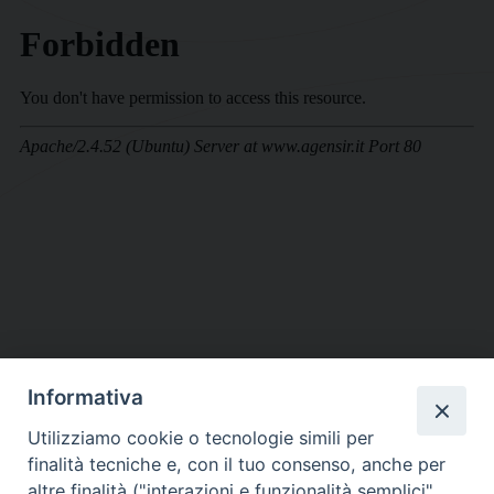
Informativa
DIOCESI SUBURBICARIA DI ALBANO
Utilizziamo cookie o tecnologie simili per
Contatti:
Tel.: 06.93268401 - Fax.: 06.9323844
finalità tecniche e, con il tuo consenso, anche per
E-mail:
curia@diocesidialbano.it
altre finalità ("interazioni e funzionalità semplici",