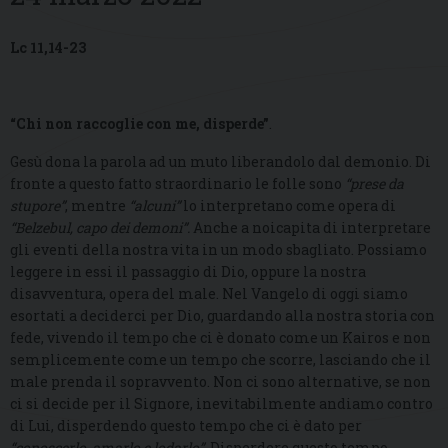
Lc 11,14-23
“Chi non raccoglie con me, disperde”
.
Gesù dona la parola ad un muto liberandolo dal demonio. Di
fronte a questo fatto straordinario le folle sono
“prese da
stupore”
, mentre
“alcuni”
lo interpretano come opera di
“Belzebul, capo dei demoni”.
Anche a noicapita di interpretare
gli eventi della nostra vita in un modo sbagliato. Possiamo
leggere in essi il passaggio di Dio, oppure la nostra
disavventura, opera del male. Nel Vangelo di oggi siamo
esortati a deciderci per Dio, guardando alla nostra storia con
fede, vivendo il tempo che ci è donato come un Kairos e non
semplicemente come un tempo che scorre, lasciando che il
male prenda il sopravvento. Non ci sono alternative, se non
ci si decide per il Signore, inevitabilmente andiamo contro
di Lui, disperdendo questo tempo che ci è dato per
“conoscerlo, amarlo e lodarlo”
. Disperdere questo tempo