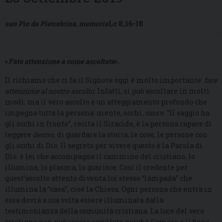
san Pio da Pietrelcina, memoria
Lc 8,16-18
«
Fate attenzione a come ascoltate
».
Il richiamo che ci fa il Signore oggi è molto importante:
fare
attenzione al nostro ascolto
. Infatti, si può ascoltare in molti
modi, ma il vero ascolto è un atteggiamento profondo che
impegna tutta la persona: mente, occhi, cuore. “Il saggio ha
gli occhi in fronte”, recita il Siracide, è la persona capace di
leggere
dentro
, di guardare la storia, le cose, le persone con
gli occhi di Dio. Il segreto per vivere questo è la Parola di
Dio: è lei che accompagna il cammino del cristiano, lo
illumina, lo plasma, lo guarisce. Così il credente per
quest’ascolto attento diventa lui stesso “lampada” che
illumina la “casa”, cioè la Chiesa. Ogni persona che entra in
essa dovrà a sua volta essere illuminata dalla
testimonianza della comunità cristiana. La luce del vero
cristiano non può essere occultata perché l’amore e il bene