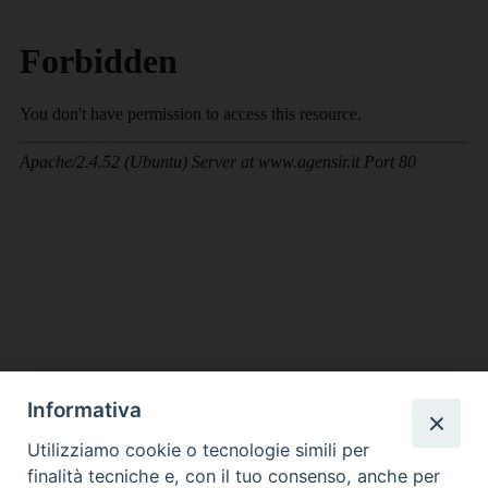
Informativa
DIOCESI SUBURBICARIA DI ALBANO
Utilizziamo cookie o tecnologie simili per
Contatti:
Tel.: 06.93268401 - Fax.: 06.9323844
finalità tecniche e, con il tuo consenso, anche per