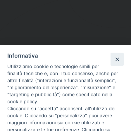
Informativa
DIOCESI SUBURBICARIA DI ALBANO
Utilizziamo cookie o tecnologie simili per
Contatti:
Tel.: 06.93268401 - Fax.: 06.9323844
finalità tecniche e, con il tuo consenso, anche per
E-mail:
curia@diocesidialbano.it
altre finalità ("interazioni e funzionalità semplici",
"miglioramento dell'esperienza", "misurazione" e
Orari:
dal Lunedì al Venerdì Ore: 9:00 - 13:00
"targeting e pubblicità") come specificato nella
cookie policy.
Orario ufficio Matrimoni:
Cliccando su "accetta" acconsenti all'utilizzo dei
Lunedì, Mercoledì e Venerdì, Ore 9:30 - 12:30
cookie. Cliccando su "personalizza" puoi avere
maggiori informazioni sui cookie utilizzati e
personalizzare le tue preferenze. Cliccando su