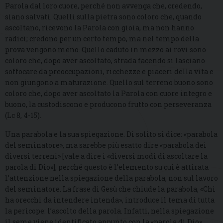
Parola dal loro cuore, perché non avvenga che, credendo,
siano salvati. Quelli sulla pietra sono coloro che, quando
ascoltano, ricevono la Parola con gioia, ma non hanno
radici; credono per un certo tempo, ma nel tempo della
prova vengono meno. Quello caduto in mezzo ai rovi sono
coloro che, dopo aver ascoltato, strada facendo si lasciano
soffocare da preoccupazioni, ricchezze e piaceri della vita e
non giungono a maturazione. Quello sul terreno buono sono
coloro che, dopo aver ascoltato la Parola con cuore integro e
buono, la custodiscono e producono frutto con perseveranza
(Lc 8, 4-15).
Una parabola e la sua spiegazione. Di solito si dice: «parabola
del seminatore», ma sarebbe più esatto dire «parabola dei
diversi terreni» [vale a dire i «diversi modi di ascoltare la
parola di Dio»], perché questo è l’elemento su cui è attirata
l’attenzione nella spiegazione della parabola, non sul lavoro
del seminatore. La frase di Gesù che chiude la parabola, «Chi
ha orecchi da intendere intenda», introduce il tema di tutta
la pericope: l’ascolto della parola. Infatti, nella spiegazione
il seme viene identificato appunto con la «parola di Dio».