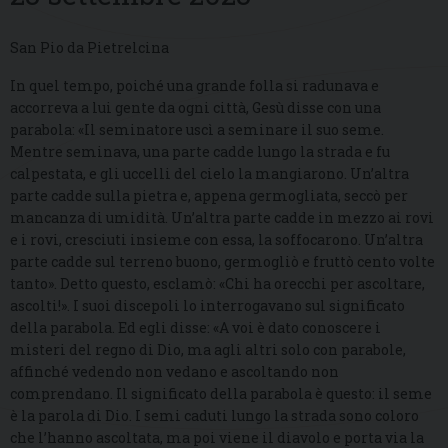
San Pio da Pietrelcina
In quel tempo, poiché una grande folla si radunava e
accorreva a lui gente da ogni città, Gesù disse con una
parabola: «Il seminatore uscì a seminare il suo seme.
Mentre seminava, una parte cadde lungo la strada e fu
calpestata, e gli uccelli del cielo la mangiarono. Un’altra
parte cadde sulla pietra e, appena germogliata, seccò per
mancanza di umidità. Un’altra parte cadde in mezzo ai rovi
e i rovi, cresciuti insieme con essa, la soffocarono. Un’altra
parte cadde sul terreno buono, germogliò e fruttò cento volte
tanto». Detto questo, esclamò: «Chi ha orecchi per ascoltare,
ascolti!». I suoi discepoli lo interrogavano sul significato
della parabola. Ed egli disse: «A voi è dato conoscere i
misteri del regno di Dio, ma agli altri solo con parabole,
affinché vedendo non vedano e ascoltando non
comprendano. Il significato della parabola è questo: il seme
è la parola di Dio. I semi caduti lungo la strada sono coloro
che l’hanno ascoltata, ma poi viene il diavolo e porta via la