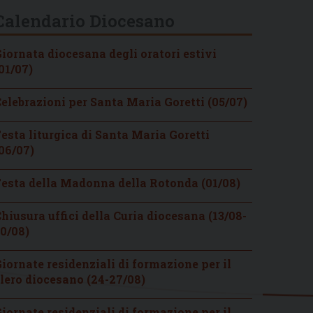
Calendario Diocesano
iornata diocesana degli oratori estivi
01/07)
elebrazioni per Santa Maria Goretti (05/07)
esta liturgica di Santa Maria Goretti
06/07)
esta della Madonna della Rotonda (01/08)
hiusura uffici della Curia diocesana (13/08-
0/08)
iornate residenziali di formazione per il
lero diocesano (24-27/08)
iornate residenziali di formazione per il