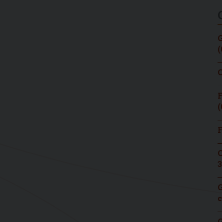
G
(
C
F
(
F
C
3
G
c
G