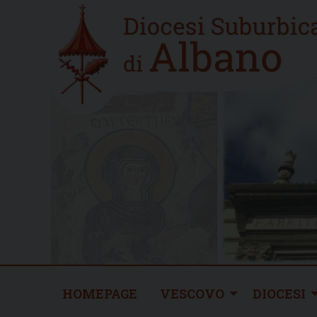
Skip
Home
to
new
content
HOMEPAGE
VESCOVO
DIOCESI