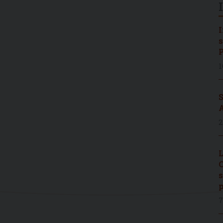
I
s
P
1
S
A
2
L
C
s
p
7