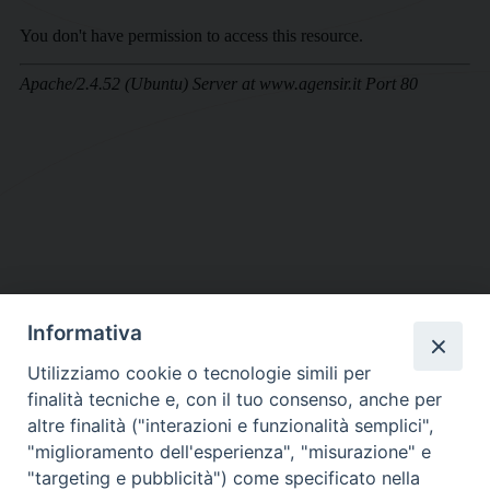
Informativa
DIOCESI SUBURBICARIA DI ALBANO
Utilizziamo cookie o tecnologie simili per
Contatti:
Tel.: 06.93268401 - Fax.: 06.9323844
finalità tecniche e, con il tuo consenso, anche per
E-mail:
curia@diocesidialbano.it
altre finalità ("interazioni e funzionalità semplici",
"miglioramento dell'esperienza", "misurazione" e
Orari:
dal Lunedì al Venerdì Ore: 9:00 - 13:00
"targeting e pubblicità") come specificato nella