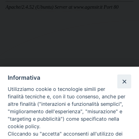
Informativa
DIOCESI SUBURBICARIA DI ALBANO
Utilizziamo cookie o tecnologie simili per
Contatti:
Tel.: 06.93268401 - Fax.: 06.9323844
finalità tecniche e, con il tuo consenso, anche per
E-mail:
curia@diocesidialbano.it
altre finalità ("interazioni e funzionalità semplici",
"miglioramento dell'esperienza", "misurazione" e
Orari:
dal Lunedì al Venerdì Ore: 9:00 - 13:00
"targeting e pubblicità") come specificato nella
cookie policy.
Orario ufficio Matrimoni:
Cliccando su "accetta" acconsenti all'utilizzo dei
Lunedì, Mercoledì e Venerdì, Ore 9:30 - 12:30