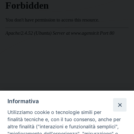
Informativa
DIOCESI SUBURBICARIA DI ALBANO
Utilizziamo cookie o tecnologie simili per
Contatti:
Tel.: 06.93268401 - Fax.: 06.9323844
finalità tecniche e, con il tuo consenso, anche per
E-mail:
curia@diocesidialbano.it
altre finalità ("interazioni e funzionalità semplici",
"miglioramento dell'esperienza", "misurazione" e