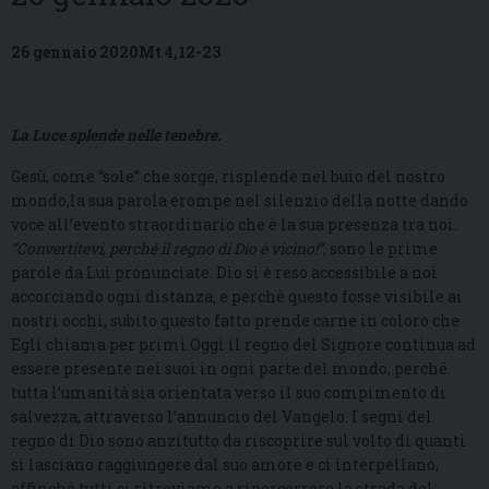
26 gennaio 2020Mt 4,12-23
La Luce splende nelle tenebre.
Gesù, come “sole” che sorge, risplende nel buio del nostro
mondo,la sua parola erompe nel silenzio della notte dando
voce all’evento straordinario che è la sua presenza tra noi.
“Convertitevi, perché il regno di Dio è vicino!”
, sono le prime
parole da Lui pronunciate. Dio si è reso accessibile a noi
accorciando ogni distanza, e perché questo fosse visibile ai
nostri occhi, subito questo fatto prende carne in coloro che
Egli chiama per primi.Oggi il regno del Signore continua ad
essere presente nei suoi in ogni parte del mondo, perché
tutta l’umanità sia orientata verso il suo compimento di
salvezza, attraverso l’annuncio del Vangelo. I segni del
regno di Dio sono anzitutto da riscoprire sul volto di quanti
si lasciano raggiungere dal suo amore e ci interpellano,
affinché tutti ci ritroviamo a ripercorrere la strada del