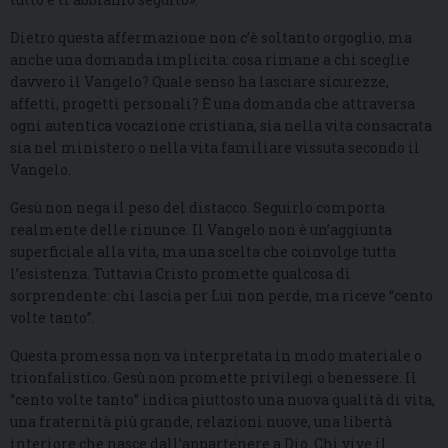
Dietro questa affermazione non c’è soltanto orgoglio, ma
anche una domanda implicita: cosa rimane a chi sceglie
davvero il Vangelo? Quale senso ha lasciare sicurezze,
affetti, progetti personali? È una domanda che attraversa
ogni autentica vocazione cristiana, sia nella vita consacrata
sia nel ministero o nella vita familiare vissuta secondo il
Vangelo.
Gesù non nega il peso del distacco. Seguirlo comporta
realmente delle rinunce. Il Vangelo non è un’aggiunta
superficiale alla vita, ma una scelta che coinvolge tutta
l’esistenza. Tuttavia Cristo promette qualcosa di
sorprendente: chi lascia per Lui non perde, ma riceve “cento
volte tanto”.
Questa promessa non va interpretata in modo materiale o
trionfalistico. Gesù non promette privilegi o benessere. Il
“cento volte tanto” indica piuttosto una nuova qualità di vita,
una fraternità più grande, relazioni nuove, una libertà
interiore che nasce dall’appartenere a Dio. Chi vive il