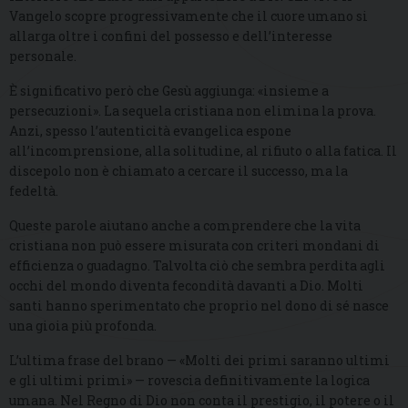
Vangelo scopre progressivamente che il cuore umano si
allarga oltre i confini del possesso e dell’interesse
personale.
È significativo però che Gesù aggiunga: «insieme a
persecuzioni». La sequela cristiana non elimina la prova.
Anzi, spesso l’autenticità evangelica espone
all’incomprensione, alla solitudine, al rifiuto o alla fatica. Il
discepolo non è chiamato a cercare il successo, ma la
fedeltà.
Queste parole aiutano anche a comprendere che la vita
cristiana non può essere misurata con criteri mondani di
efficienza o guadagno. Talvolta ciò che sembra perdita agli
occhi del mondo diventa fecondità davanti a Dio. Molti
santi hanno sperimentato che proprio nel dono di sé nasce
una gioia più profonda.
L’ultima frase del brano — «Molti dei primi saranno ultimi
e gli ultimi primi» — rovescia definitivamente la logica
umana. Nel Regno di Dio non conta il prestigio, il potere o il