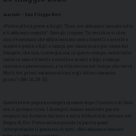
martedì – San Filippo Neri
«Pietro allora prese a dirgli: “Ecco, noi abbiamo lasciato tutto
e ti abbiamo seguito”. Gesù gli rispose: “In verità io vi dico:
non c’è nessuno che abbia lasciato casa o fratelli o sorelle o
madre o padre o figli o campi per causa mia e per causa del
Vangelo, che non riceva già ora, in questo tempo, cento volte
tanto in case e fratelli e sorelle e madri e figli e campi,
insieme a persecuzioni, e la vita eterna nel tempo che verrà.
Molti dei primi saranno ultimi e gli ultimi saranno
primi”» (Mc 10, 28-31).
Questa breve pagina evangelica nasce dopo l’incontro di Gesù
con il giovane ricco. I discepoli hanno ascoltato parole
esigenti sul distacco dai beni e sulla difficoltà di entrare nel
Regno di Dio. Pietro allora prende la parola quasi
interpretando il pensiero di tutti: «Noi abbiamo lasciato
tutto e ti abbiamo seguito».