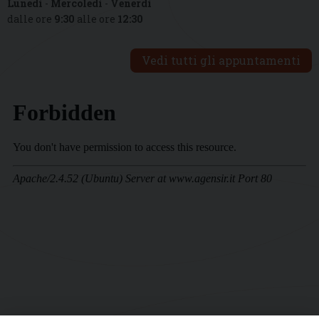
Lunedì
-
Mercoledì
-
Venerdì
dalle ore
9:30
alle ore
12:30
Vedi tutti gli appuntamenti