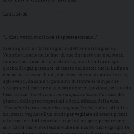
Lc 21, 34-36
“… che i vostri cuori non si appesantiscano…”.
Siamo giunti all’ultimo giorno dell’anno liturgico e il
Vangelo ci parla della fine, di una fine però che non sta in
fondo al percorso della nostra vita, ma al centro di ogni
giorno, di ogni presente, al centro del nostro cuore. La fine è
decisa da ciascuno di noi, dal senso che noi diamo alle cose,
agli eventi, da come ci poniamo di fronte al tempo che
viviamo, e il cuore ne è la nostra determinazione, per questo
Gesù ci dice:
“i vostri cuori non si appesantiscano”
a causa dei
piaceri, delle preoccupazioni e degli affanni della vita.
“Custodire il nostro cuore da cui sgorga la vita”
è stare attenti a
noi stessi
,
vegliare!E un modo per vegliare ed essere pronti
ad accogliere tutto ciò che ci capita è pregare, pregare non
solo con il cuore, ma lasciare che dal nostro cuore sgorghi la
vera preghiera, vale a dire lasciare che lo Spirito preghi in