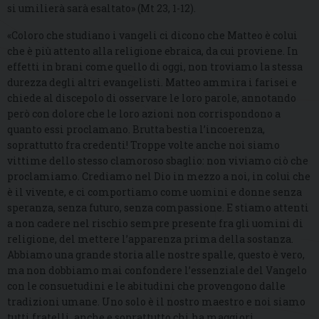
si umilierà sarà esaltato» (Mt 23, 1-12).
«Coloro che studiano i vangeli ci dicono che Matteo è colui
che è più attento alla religione ebraica, da cui proviene. In
effetti in brani come quello di oggi, non troviamo la stessa
durezza degli altri evangelisti. Matteo ammira i farisei e
chiede al discepolo di osservare le loro parole, annotando
però con dolore che le loro azioni non corrispondono a
quanto essi proclamano. Brutta bestia l’incoerenza,
soprattutto fra credenti! Troppe volte anche noi siamo
vittime dello stesso clamoroso sbaglio: non viviamo ciò che
proclamiamo. Crediamo nel Dio in mezzo a noi, in colui che
è il vivente, e ci comportiamo come uomini e donne senza
speranza, senza futuro, senza compassione. E stiamo attenti
a non cadere nel rischio sempre presente fra gli uomini di
religione, del mettere l’apparenza prima della sostanza.
Abbiamo una grande storia alle nostre spalle, questo è vero,
ma non dobbiamo mai confondere l’essenziale del Vangelo
con le consuetudini e le abitudini che provengono dalle
tradizioni umane. Uno solo è il nostro maestro e noi siamo
tutti fratelli, anche e soprattutto chi ha maggiori