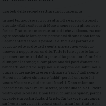
martedì della seconda settimana di quaresima
In quel tempo, Gesù si rivolse alla folla e ai suoi discepoli
dicendo: «Sulla cattedra di Mosè si sono seduti gli scribi e i
farisei. Praticate e osservate tutto ciò che vi dicono, ma non
agite secondo le loro opere, perché essi dicono e non fanno.
Legano infatti fardelli pesanti e difficili da portare e li
pongono sulle spalle della gente, ma essi non vogliono
muoverli neppure con un dito. Tutte le loro opere le fanno
per essere ammirati dalla gente: allargano i loro filattèri e
allungano le frange; si compiacciono dei posti d’onore nei
banchetti, dei primi seggi nelle sinagoghe, dei saluti nelle
piazze, come anche di essere chiamati “rabbì” dalla gente.
Ma voi non fatevi chiamare “rabbì”, perché uno solo è il
vostro Maestro e voi siete tutti fratelli. E non chiamate
“padre” nessuno di voi sulla terra, perché uno solo è il Padre
vostro, quello celeste. E non fatevi chiamare “guide”, perché
uno solo è la vostra Guida, il Cristo. Chi tra voi è più grande,
sarà vostro servo; chi invece si esalterà, sarà umiliato e chi