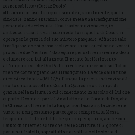
responsabilità» (Curtaz Paolo).
«Il cammino ascetico quaresimale e, similmente, quello
sinodale, hanno entrambi come meta una trasfigurazione,
personale ed ecclesiale. Una trasformazione che, in
ambedue i casi, trova il suo modello in quella di Gesù e si
opera per la grazia del suo mistero pasquale. Affinché tale
trasfigurazione si possa realizzare in noi quest’anno, vorrei
proporre due “sentieri” da seguire per salire insieme a Gesù
e giungere con Lui alla meta. Il primo fa riferimento
all’imperativo che Dio Padre rivolge ai discepoli sul Tabor,
mentre contemplano Gesù trasfigurato. La voce dalla nube
dice: «Ascoltatelo» (Mt 17,5). Dunque la prima indicazione è
molto chiara: ascoltare Gesù. La Quaresima è tempo di
grazia nella misura in cui ci mettiamo in ascolto di Lui che
ci parla. E come ci parla? Anzitutto nella Parola di Dio, che
la Chiesa ci offre nella Liturgia: non lasciamola cadere nel
vuoto; se non possiamo partecipare sempre alla Messa,
leggiamo le Letture bibliche giorno per giorno, anche con
l’aiuto di internet. Oltre che nelle Scritture, il Signore ci
parla nei fratelli, soprattutto nei volti e nelle storie di