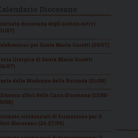
Calendario Diocesano
iornata diocesana degli oratori estivi
01/07)
elebrazioni per Santa Maria Goretti (05/07)
esta liturgica di Santa Maria Goretti
06/07)
esta della Madonna della Rotonda (01/08)
hiusura uffici della Curia diocesana (13/08-
0/08)
iornate residenziali di formazione per il
lero diocesano (24-27/08)
iornate residenziali di formazione per il