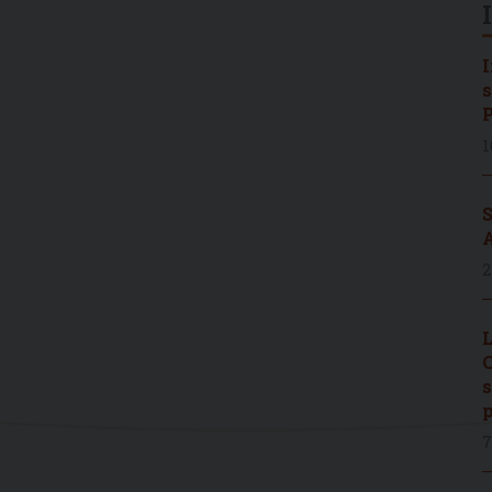
I
s
P
1
S
A
2
L
C
s
p
7