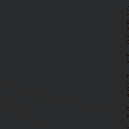
G
(
C
F
(
F
C
3
G
c
G