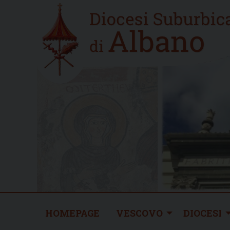
Skip
Home
to
new
content
HOMEPAGE
VESCOVO
DIOCESI