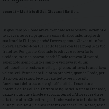
venerdì – Martirio di San Giovanni Battista
In quel tempo, Erode aveva mandato ad arrestare Giovanni e
lo aveva messo in prigione a causa di Erodìade, moglie di
suo fratello Filippo, perché l’aveva sposata. Giovanni infatti
diceva a Erode: «Non ti è lecito tenere con te la moglie di tuo
fratello». Per questo Erodìade lo odiava e voleva farlo
uccidere, ma non poteva, perché Erode temeva Giovanni,
sapendolo uomo giusto e santo, e vigilava su di lui;
nell’ascoltarlo restava molto perplesso, tuttavia lo ascoltava
volentieri. Venne però il giorno propizio, quando Erode, per
il suo compleanno, fece un banchetto per i più alti
funzionari della sua corte, gli ufficiali dell’esercito e i
notabili della Galilea. Entrata la figlia della stessa Erodìade,
danzò e piacque a Erode e ai commensali. Allora il re disse
alla fanciulla: «Chiedimi quello che vuoi e io te lo darò». E le
giurò più volte: «Qualsiasi cosa mi chiederai, te la darò, fosse