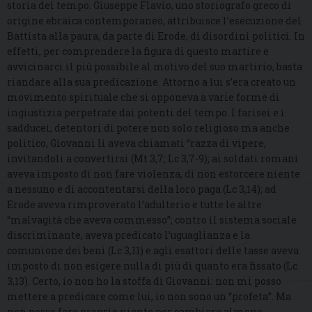
storia del tempo. Giuseppe Flavio, uno storiografo greco di
origine ebraica contemporaneo, attribuisce l’esecuzione del
Battista alla paura, da parte di Erode, di disordini politici. In
effetti, per comprendere la figura di questo martire e
avvicinarci il più possibile al motivo del suo martirio, basta
riandare alla sua predicazione. Attorno a lui s’era creato un
movimento spirituale che si opponeva a varie forme di
ingiustizia perpetrate dai potenti del tempo. I farisei e i
sadducei, detentori di potere non solo religioso ma anche
politico, Giovanni li aveva chiamati “razza di vipere,
invitandoli a convertirsi (Mt 3,7; Lc 3,7-9); ai soldati romani
aveva imposto di non fare violenza, di non estorcere niente
a nessuno e di accontentarsi della loro paga (Lc 3,14); ad
Erode aveva rimproverato l’adulterio e tutte le altre
“malvagità che aveva commesso”; contro il sistema sociale
discriminante, aveva predicato l’uguaglianza e la
comunione dei beni (Lc 3,11) e agli esattori delle tasse aveva
imposto di non esigere nulla di più di quanto era fissato (Lc
3,13). Certo, io non ho la stoffa di Giovanni: non mi posso
mettere a predicare come lui, io non sono un “profeta”. Ma
non posso fare proprio niente per cambiare almeno