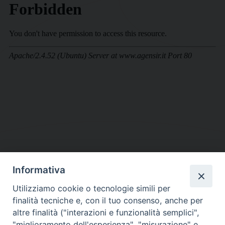
Informativa
DIOCESI SUBURBICARIA DI ALBANO
Utilizziamo cookie o tecnologie simili per
Contatti:
Tel.: 06.93268401 - Fax.: 06.9323844
finalità tecniche e, con il tuo consenso, anche per
E-mail:
curia@diocesidialbano.it
altre finalità ("interazioni e funzionalità semplici",
"miglioramento dell'esperienza", "misurazione" e