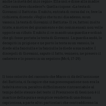
anche la metà del mio regno». Ella uscì e disse alla madre:
«Che cosa devo chiedere?». Quella rispose: «La testa di
Giovanni il Battista». E subito, entrata di corsa dal re, fece la
richiesta, dicendo: «Voglio che tu mi dia adesso, su un
vassoio, la testa di Giovanni il Battista». Il re, fattosi molto
triste, a motivo del giuramento e dei commensali non volle
opporle un rifiuto. E subito il re mandò una guardia e ordinò
che gli fosse portata la testa di Giovanni. La guardia andò, lo
decapitò in prigione e ne portò la testa su un vassoio, la
diede alla fanciulla e la fanciulla la diede a sua madre. I
discepoli di Giovanni, saputo il fatto, vennero, ne presero il
cadavere e lo posero in un sepolcro (Mc 6, 17-29).
Il tono colorito del racconto che Marco ci dà dell’uccisione
del Battista, ci fa capire che sua preoccupazione non era la
fedeltà storica, peraltro difficilmente rintracciabile al
tempo delle stesure del testo: il Precursore di Gesù non è il
martire della pura e semplice vendetta di una donna
capricciosa, a parte altri particolari che contraddicono la