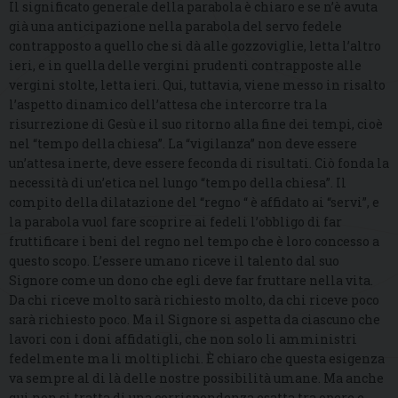
Il significato generale della parabola è chiaro e se n’è avuta
già una anticipazione nella parabola del servo fedele
contrapposto a quello che si dà alle gozzoviglie, letta l’altro
ieri, e in quella delle vergini prudenti contrapposte alle
vergini stolte, letta ieri. Qui, tuttavia, viene messo in risalto
l’aspetto dinamico dell’attesa che intercorre tra la
risurrezione di Gesù e il suo ritorno alla fine dei tempi, cioè
nel “tempo della chiesa”. La “vigilanza” non deve essere
un’attesa inerte, deve essere feconda di risultati. Ciò fonda la
necessità di un’etica nel lungo “tempo della chiesa”. Il
compito della dilatazione del “regno “ è affidato ai “servi”, e
la parabola vuol fare scoprire ai fedeli l’obbligo di far
fruttificare i beni del regno nel tempo che è loro concesso a
questo scopo. L’essere umano riceve il talento dal suo
Signore come un dono che egli deve far fruttare nella vita.
Da chi riceve molto sarà richiesto molto, da chi riceve poco
sarà richiesto poco. Ma il Signore si aspetta da ciascuno che
lavori con i doni affidatigli, che non solo li amministri
fedelmente ma li moltiplichi. È chiaro che questa esigenza
va sempre al di là delle nostre possibilità umane. Ma anche
qui non si tratta di una corrispondenza esatta tra opere e