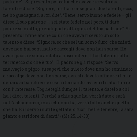
padrone”. Si presentò poi colui che aveva ricevuto due
talenti e disse: “Signore, mi hai consegnato due talenti; ecco,
ne ho guadagnati altri due”. “Bene, servo buono e fedele – gli
disse il suo padrone –, sei stato fedele nel poco, ti darò
potere su molto; prendi parte alla gioia del tuo padrone”. Si
presentò infine anche colui che aveva ricevuto un solo
talento e disse: “Signore, so che sei un uomo duro, che mieti
dove non hai seminato e raccogli dove non hai sparso. Ho
avuto paura e sono andato a nascondere il tuo talento sotto
terra: ecco ciò che è tuo”. Il padrone gli rispose: “Servo
malvagio e pigro, tu sapevi che mieto dove non ho seminato
e raccolgo dove non ho sparso; avresti dovuto affidare il mio
denaro ai banchieri e così, ritornando, avrei ritirato il mio
con l’interesse. Toglietegli dunque il talento, e datelo a chi
ha i dieci talenti. Perché a chiunque ha, verrà dato e sarà
nell’abbondanza; ma a chi non ha, verrà tolto anche quello
che ha. E il servo inutile gettatelo fuori nelle tenebre; là sarà
pianto e stridore di denti”» (Mt 25, 14-30).