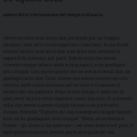
sabato della ventunesima del tempo ordinario
«Avverrà come a un uomo che, partendo per un viaggio,
chiamò i suoi servi e consegnò loro i suoi beni. A uno diede
cinque talenti, a un altro due, a un altro uno, secondo le
capacità di ciascuno; poi partì. Subito colui che aveva
ricevuto cinque talenti andò a impiegarli, e ne guadagnò
altri cinque. Così anche quello che ne aveva ricevuti due, ne
guadagnò altri due. Colui invece che aveva ricevuto un solo
talento, andò a fare una buca nel terreno e vi nascose il
denaro del suo padrone. Dopo molto tempo il padrone di
quei servi tornò e volle regolare i conti con loro. Si presentò
colui che aveva ricevuto cinque talenti e ne portò altri
cinque, dicendo: “Signore, mi hai consegnato cinque talenti;
ecco, ne ho guadagnati altri cinque”. “Bene, servo buono e
fedele – gli disse il suo padrone –, sei stato fedele nel poco, ti
darò potere su molto; prendi parte alla gioia del tuo