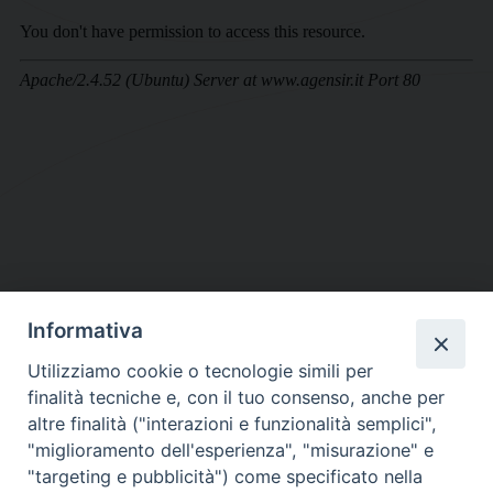
Informativa
DIOCESI SUBURBICARIA DI ALBANO
Utilizziamo cookie o tecnologie simili per
Contatti:
Tel.: 06.93268401 - Fax.: 06.9323844
finalità tecniche e, con il tuo consenso, anche per
E-mail:
curia@diocesidialbano.it
altre finalità ("interazioni e funzionalità semplici",
"miglioramento dell'esperienza", "misurazione" e
Orari:
dal Lunedì al Venerdì Ore: 9:00 - 13:00
"targeting e pubblicità") come specificato nella