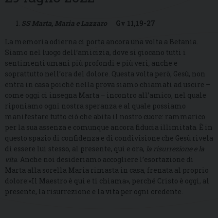
SS Marta, Maria e Lazzaro
Gv 11,19-27
La memoria odierna ci porta ancora una volta a Betania.
Siamo nel luogo dell’amicizia, dove si giocano tutti i
sentimenti umani più profondi e più veri, anche e
soprattutto nell’ora del dolore. Questa volta però, Gesù, non
entra in casa poiché nella prova siamo chiamati ad uscire –
come oggi ci insegna Marta – incontro all’amico, nel quale
riponiamo ogni nostra speranza e al quale possiamo
manifestare tutto ciò che abita il nostro cuore: rammarico
per la sua assenza e comunque ancora fiducia illimitata. È in
questo spazio di confidenza e di condivisione che Gesù rivela
di essere lui stesso, al presente, qui e ora,
la risurrezione e la
vita
. Anche noi desideriamo accogliere l’esortazione di
Marta alla sorella Maria rimasta in casa, frenata al proprio
dolore:«Il Maestro è qui e ti chiama», perché Cristo è oggi, al
presente, la risurrezione e la vita per ogni credente.