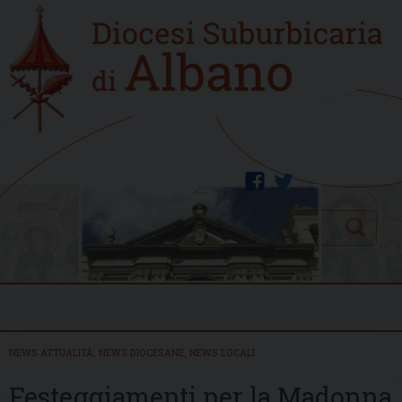
Skip
Home
to
new
content
facebook
twitter
Search
Menu
NEWS ATTUALITÀ
,
NEWS DIOCESANE
,
NEWS LOCALI
Festeggiamenti per la Madonna