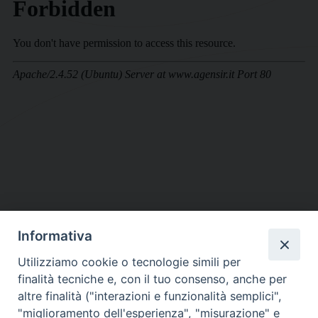
Informativa
DIOCESI SUBURBICARIA DI ALBANO
Utilizziamo cookie o tecnologie simili per
Contatti:
Tel.: 06.93268401 - Fax.: 06.9323844
finalità tecniche e, con il tuo consenso, anche per
E-mail:
curia@diocesidialbano.it
altre finalità ("interazioni e funzionalità semplici",
"miglioramento dell'esperienza", "misurazione" e