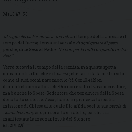
Mt 13,47-53
«Il regno dei cieli è simile a una rete»:
il tempo della Chiesa è il
tempo dell’accoglienza universale
di ogni genere di pesci
perché, dice Gesù al Padre:
“Io non perda nulla di quanto mi hai
dato”
.
Verrà tuttavia il tempo della cernita, ma questa spetta
unicamente a Dio che è il
vasaio
, che fa e rifà la nostra vita
come ai suoi occhi pare meglio (cf. Ger 18,4).Non
dimentichiamo allora cheDio non è solo il vasaio-creatore,
ma è anche lo Sposo-Redentore che per amore della Sposa
dona tutto se stesso. Accogliamo in pienezza la nostra
missione di Chiesa alla quale Dio affida oggi la sua
parola di
riconciliazione
per ogni sorella e fratello, perché sia
manifestata la magnanimità del Signore
(cf. 2Pt 3,9).