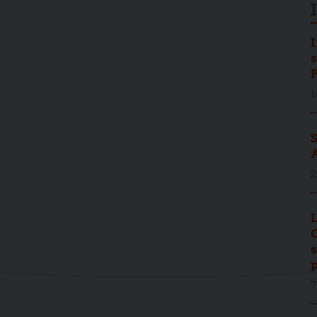
I
s
P
1
S
A
2
L
C
s
p
7