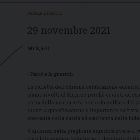
PAROLA & PAROLE
29 novembre 2021
Mt 8,5-11
«Verrò e lo guarirò»
La colletta dell’odierna celebrazione eucarist
siamo rivolti al Signore perché ci aiuti ad ess
porta della nostra vita non solo nell’ora del 
pronti a quest’incontro è importante coltivar
operosità nella carità ed esultanza nella lode
Vigilanza nella preghiera significa avere il c
possibile pregare sempre se il desiderio di Di