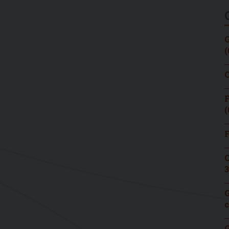
G
(
C
F
(
F
C
3
G
c
G