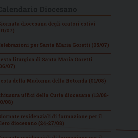
Calendario Diocesano
iornata diocesana degli oratori estivi
01/07)
elebrazioni per Santa Maria Goretti (05/07)
esta liturgica di Santa Maria Goretti
06/07)
esta della Madonna della Rotonda (01/08)
hiusura uffici della Curia diocesana (13/08-
0/08)
iornate residenziali di formazione per il
lero diocesano (24-27/08)
iornate residenziali di formazione per il