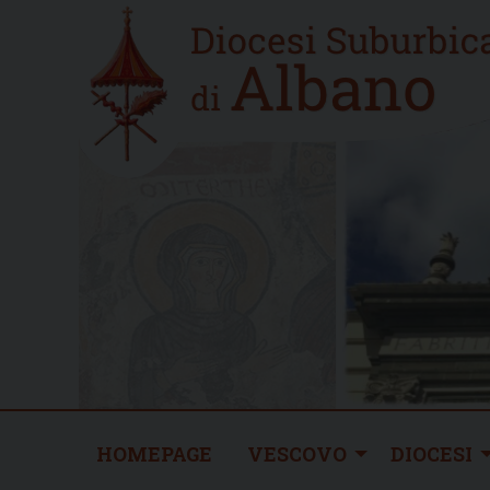
Skip
Home
to
new
content
HOMEPAGE
VESCOVO
DIOCESI