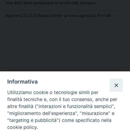
Informativa
DIOCESI SUBURBICARIA DI ALBANO
Utilizziamo cookie o tecnologie simili per
Contatti:
Tel.: 06.93268401 - Fax.: 06.9323844
finalità tecniche e, con il tuo consenso, anche per
E-mail:
curia@diocesidialbano.it
altre finalità ("interazioni e funzionalità semplici",
"miglioramento dell'esperienza", "misurazione" e
Orari:
dal Lunedì al Venerdì Ore: 9:00 - 13:00
"targeting e pubblicità") come specificato nella
cookie policy.
Orario ufficio Matrimoni: