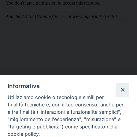
Informativa
DIOCESI SUBURBICARIA DI ALBANO
Utilizziamo cookie o tecnologie simili per
Contatti:
Tel.: 06.93268401 - Fax.: 06.9323844
finalità tecniche e, con il tuo consenso, anche per
E-mail:
curia@diocesidialbano.it
altre finalità ("interazioni e funzionalità semplici",
"miglioramento dell'esperienza", "misurazione" e
Orari:
dal Lunedì al Venerdì Ore: 9:00 - 13:00
"targeting e pubblicità") come specificato nella
cookie policy.
Orario ufficio Matrimoni: