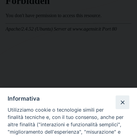
Informativa
DIOCESI SUBURBICARIA DI ALBANO
Utilizziamo cookie o tecnologie simili per
Contatti:
Tel.: 06.93268401 - Fax.: 06.9323844
finalità tecniche e, con il tuo consenso, anche per
E-mail:
curia@diocesidialbano.it
altre finalità ("interazioni e funzionalità semplici",
"miglioramento dell'esperienza", "misurazione" e
Orari:
dal Lunedì al Venerdì Ore: 9:00 - 13:00