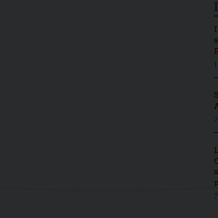
I
s
P
1
S
A
2
L
C
s
p
7