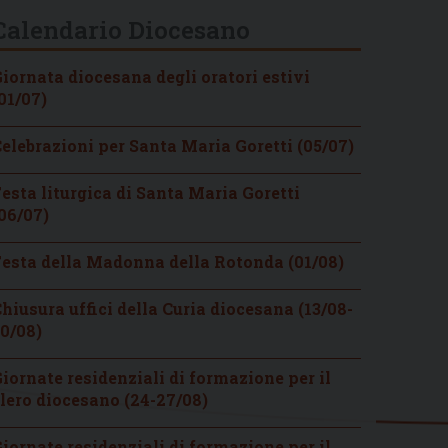
Calendario Diocesano
iornata diocesana degli oratori estivi
01/07)
elebrazioni per Santa Maria Goretti (05/07)
esta liturgica di Santa Maria Goretti
06/07)
esta della Madonna della Rotonda (01/08)
hiusura uffici della Curia diocesana (13/08-
0/08)
iornate residenziali di formazione per il
lero diocesano (24-27/08)
iornate residenziali di formazione per il