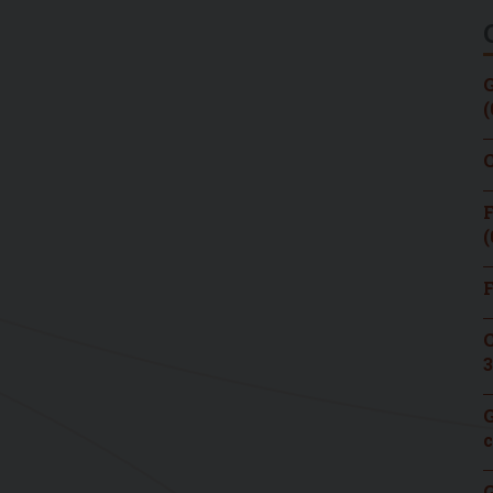
G
(
C
F
(
F
C
3
G
c
G