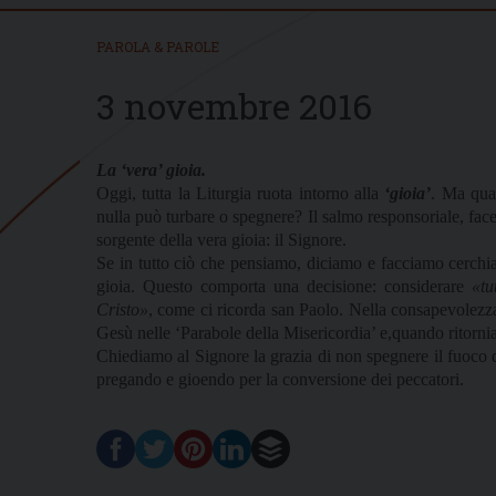
PAROLA & PAROLE
3 novembre 2016
La ‘vera’ gioia.
Oggi, tutta la Liturgia ruota intorno alla
‘gioia’
. Ma qual
nulla può turbare o spegnere? Il salmo responsoriale, fa
sorgente della vera gioia: il Signore.
Se in tutto ciò che pensiamo, diciamo e facciamo cerchia
gioia. Questo comporta una decisione: considerare
«tu
Cristo»
, come ci ricorda san Paolo. Nella consapevolezza
Gesù nelle ‘Parabole della Misericordia’ e,quando ritorniam
Chiediamo al Signore la grazia di non spegnere il fuoco de
pregando e gioendo per la conversione dei peccatori.