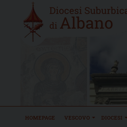
Skip
Home
to
new
content
HOMEPAGE
VESCOVO
DIOCESI