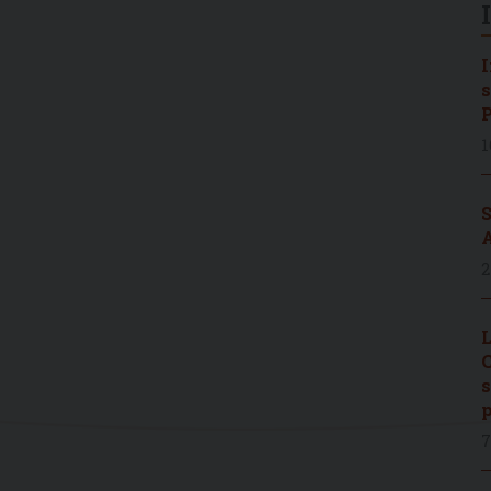
I
s
P
1
S
A
2
L
C
s
p
7