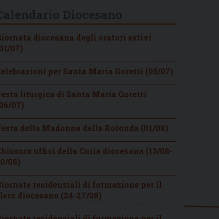
Calendario Diocesano
iornata diocesana degli oratori estivi
01/07)
elebrazioni per Santa Maria Goretti (05/07)
esta liturgica di Santa Maria Goretti
06/07)
esta della Madonna della Rotonda (01/08)
hiusura uffici della Curia diocesana (13/08-
0/08)
iornate residenziali di formazione per il
lero diocesano (24-27/08)
iornate residenziali di formazione per il