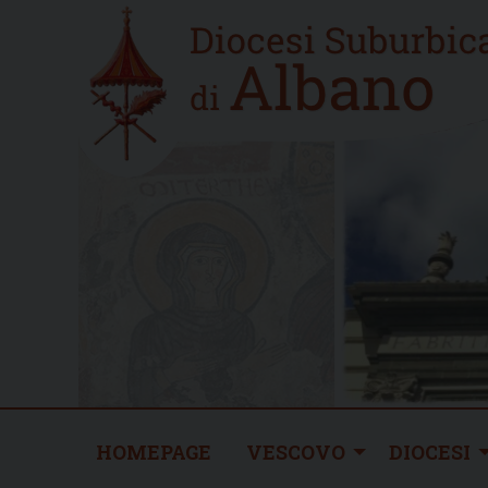
Skip
Home
to
new
content
HOMEPAGE
VESCOVO
DIOCESI