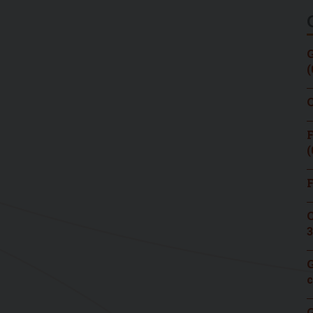
G
(
C
F
(
F
C
3
G
c
G