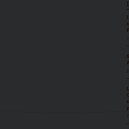
I
s
P
1
S
A
2
L
C
s
p
7